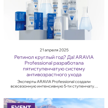
21 апреля 2025
Ретинол круглый год? Да! ARAVIA
Professional разработала
пятиступенчатую систему
антивозрастного ухода
Эксперты ARAVIA Professional создали
всесезонную интенсивную 5-ти ступенчатую
систему ухода LIPOSOMAL RETINOL CARE на
основе новой формы липосомального
ретинола Retinol L...
EVENT