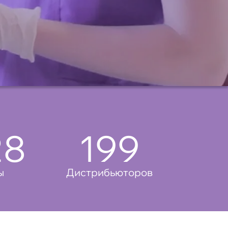
0
200
ы
Дистрибьюторов