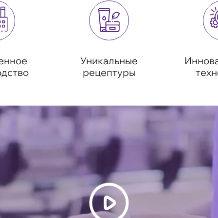
енное
Уникальные
Иннов
одство
рецептуры
техн