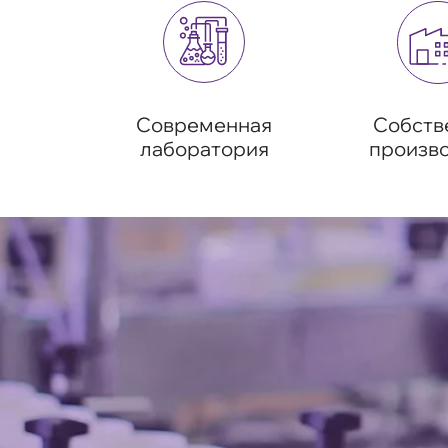
Современная
Собств
лаборатория
произв