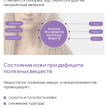
становятся себорея, зуд, перхоть и другие
неприятные явления.
Состояние кожи при дефиците
полезных веществ
Недостаток полезных макро- и микроэлементов
провоцирует:
сухость и тусклость кожи;
снижение тургора;