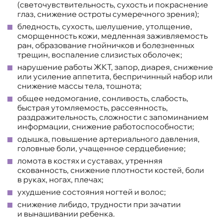
(светочувствительность, сухость и покраснение
глаз, снижение остроты сумеречного зрения);
бледность, сухость, шелушение, утолщение,
сморщенность кожи, медленная заживляемость
ран, образование гнойничков и болезненных
трещин, воспаление слизистых оболочек;
нарушение работы ЖКТ, запор, диарея, снижение
или усиление аппетита, беспричинный набор или
снижение массы тела, тошнота;
общее недомогание, сонливость, слабость,
быстрая утомляемость, рассеянность,
раздражительность, сложности с запоминанием
информации, снижение работоспособности;
одышка, повышение артериального давления,
головные боли, учащенное сердцебиение;
ломота в костях и суставах, утренняя
скованность, снижение плотности костей, боли
в руках, ногах, плечах;
ухудшение состояния ногтей и волос;
снижение либидо, трудности при зачатии
и вынашивании ребенка.