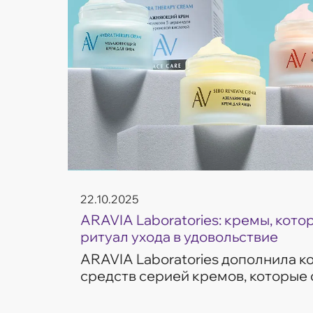
22.10.2025
ARAVIA Laboratories: кремы, кот
ритуал ухода в удовольствие
ARAVIA Laboratories дополнила 
средств серией кремов, которые
частые запросы кожи — увлажнен
сияние и борьба с несо...