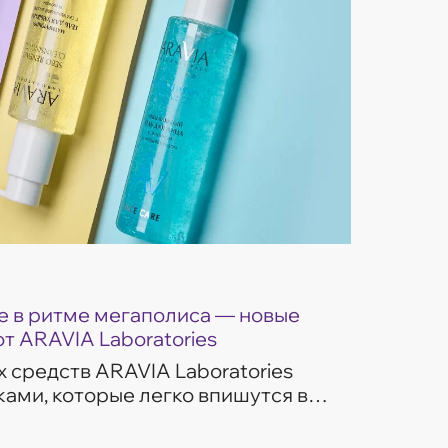
 в ритме мегаполиса — новые
от ARAVIA Laboratories
 средств ARAVIA Laboratories
ами, которые легко впишутся в
изни. Гели для умывания
ом потребностей...