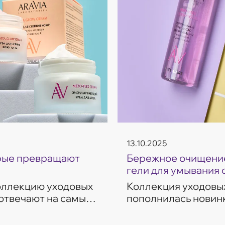
13.10.2025
орые превращают
Бережное очищение
гели для умывания 
коллекцию уходовых
Коллекция уходовых
 отвечают на самые
пополнилась новинк
ие, восстановление,
темп современной ж
разработаны с учет