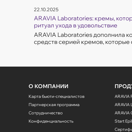
22.10.2025
ARAVIA Laboratories: кремы, кот
ритуал ухода в удовольствие
ARAVIA Laboratories дополнила 
средств серией кремов, которые
частые запросы кожи — увлажнен
сияние и борьба с несо...
О КОМПАНИИ
ПРОД
Карта бьюти-специалистов
ARAVIA P
Партнерская программа
ARAVIA L
Сотрудничество
ARAVIA 
Конфиденциальность
Start Epil
Сертифи