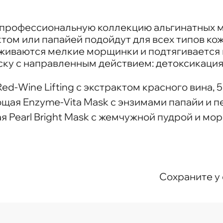
рофессиональную коллекцию альгинатных мас
ом или папайей подойдут для всех типов кожи
аживаются мелкие морщинки и подтягивается 
ску с направленным действием: детоксикация
d-Wine Lifting с экстрактом красного вина, 55
я Enzyme-Vita Mask с энзимами папайи и пепт
Pearl Bright Mask с жемчужной пудрой и мор
Сохраните у 