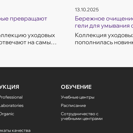
13.10.2025
орые превращают
Бережное очищение
гели для умывания 
коллекцию уходовых
Коллекция уходовых
 отвечают на самые
пополнилась новинк
ие, восстановление,
темп современной ж
разработаны с учет
УКЦИЯ
ОБУЧЕНИЕ
rofessional
Учебные центры
aboratories
Расписание
Organic
Сотрудничество с
учебными центрами
каты качества