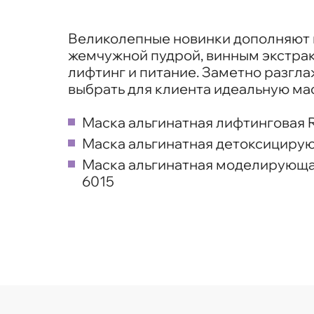
Великолепные новинки дополняют п
жемчужной пудрой, винным экстракт
лифтинг и питание. Заметно разгл
выбрать для клиента идеальную ма
Маска альгинатная лифтинговая Re
Маска альгинатная детоксицирующа
Маска альгинатная моделирующая 
6015