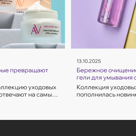
13.10.2025
орые превращают
Бережное очищение
гели для умывания 
коллекцию уходовых
Коллекция уходовых
 отвечают на самые
пополнилась новинк
ие, восстановление,
темп современной ж
разработаны с учет