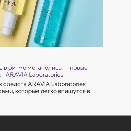
 в ритме мегаполиса — новые
от ARAVIA Laboratories
 средств ARAVIA Laboratories
ами, которые легко впишутся в
изни. Гели для умывания
ом потребностей...