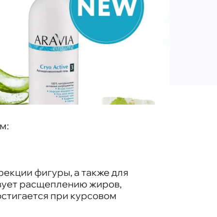
м:
екции фигуры, а также для
вует расщеплению жиров,
остигается при курсовом