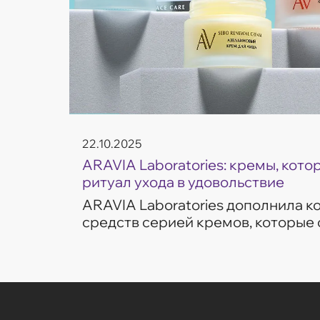
22.10.2025
ARAVIA Laboratories: кремы, кот
ритуал ухода в удовольствие
ARAVIA Laboratories дополнила 
средств серией кремов, которые
частые запросы кожи — увлажнен
сияние и борьба с несо...