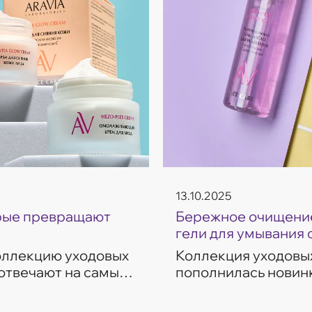
13.10.2025
орые превращают
Бережное очищение
гели для умывания 
коллекцию уходовых
Коллекция уходовых
 отвечают на самые
пополнилась новинк
ие, восстановление,
темп современной ж
разработаны с учет