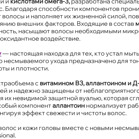
и и
кислотами омега-3,
разработана специаль
. Благодаря способности компонентов прони
 волосы и наполняет их жизненной силой, по
янию внешних факторов. Входящие в состав
м
ность, насыщают волосы необходимыми микр
оксидантное воздействие.
y
— настоящая находка для тех, кто устал мыт
о несмываемого ухода предназначено для тон
оты и плотности.
страобъема с
витамином В3, аллантоином и 
ей и надежно защищены от неблагоприятного
я их невидимой защитной вуалью, которая сг
Особый компонент
аллантоин
нормализует рабо
нгируя эффект свежести и чистоты волос.
волос и кожи головы вместе с новыми несмы
onal.