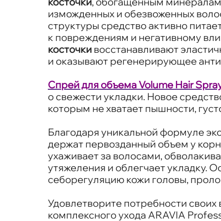
косточки
, обогащенным минералам
изможденных и обезвоженных волос
структуры средство активно питает
к повреждениям и негативному вли
косточки
восстанавливают эластич
и оказывают регенерирующее анти
Спрей для объема Volume Hair Spra
о свежести укладки. Новое средств
которым не хватает пышности, густ
Благодаря уникальной формуле эк
держат первозданный объем у корн
ухаживает за волосами, обволакива
утяжеления и облегчает укладку. 
себорегуляцию кожи головы, проло
Удовлетворите потребности своих 
комплексного ухода ARAVIA Professi