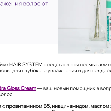
ажения волос от
ейке HAIR SYSTEM представлены несмываемы
оловы: для глубокого увлажнения и для подде
ra Gloss Cream
— ваш новый помощник в вопр
волос.
я с
провитамином В5, ниацинамидом, маслом