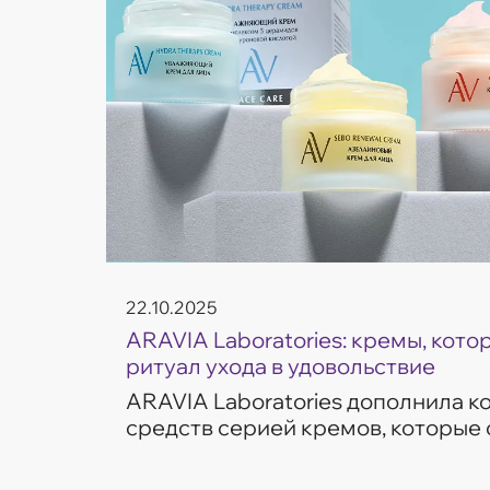
22.10.2025
ARAVIA Laboratories: кремы, кот
ритуал ухода в удовольствие
ARAVIA Laboratories дополнила 
средств серией кремов, которые
частые запросы кожи — увлажнен
сияние и борьба с несо...