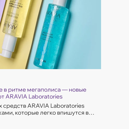
 в ритме мегаполиса — новые
от ARAVIA Laboratories
 средств ARAVIA Laboratories
ами, которые легко впишутся в
изни. Гели для умывания
ом потребностей...