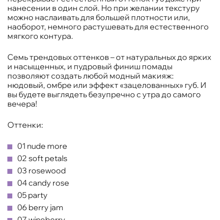
нанесении в один слой. Но при желании текстуру
можно наслаивать для большей плотности или,
наоборот, немного растушевать для естественного
мягкого контура.
Семь трендовых оттенков – от натуральных до ярких
и насыщенных, и пудровый финиш помады
позволяют создать любой модный макияж:
нюдовый, омбре или эффект «зацелованных» губ. И
вы будете выглядеть безупречно с утра до самого
вечера!
Оттенки:
01 nude more
02 soft petals
03 rosewood
04 candy rose
05 party
06 berry jam
07 wineberry