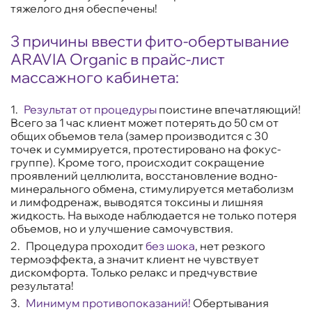
тяжелого дня обеспечены!
3 причины ввести фито-обертывание
ARAVIA Organic в прайс-лист
массажного кабинета:
Результат от процедуры
поистине впечатляющий!
Всего за 1 час клиент может потерять до 50 см от
общих объемов тела (замер производится с 30
точек и суммируется, протестировано на фокус-
группе). Кроме того, происходит сокращение
проявлений целлюлита, восстановление водно-
минерального обмена, стимулируется метаболизм
и лимфодренаж, выводятся токсины и лишняя
жидкость. На выходе наблюдается не только потеря
объемов, но и улучшение самочувствия.
Процедура проходит
без шока
, нет резкого
термоэффекта, а значит клиент не чувствует
дискомфорта. Только релакс и предчувствие
результата!
Минимум противопоказаний!
Обертывания