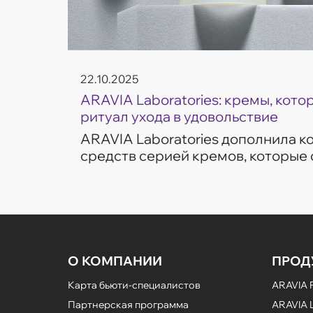
22.10.2025
ARAVIA Laboratories: кремы, кот
ритуал ухода в удовольствие
ARAVIA Laboratories дополнила 
средств серией кремов, которые
частые запросы кожи — увлажнен
сияние и борьба с несо...
О КОМПАНИИ
ПРОД
Карта бьюти-специалистов
ARAVIA P
Партнерская программа
ARAVIA L