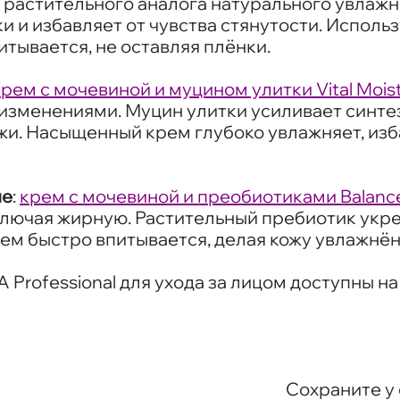
и растительного аналога натурального увлаж
 и избавляет от чувства стянутости. Исполь
итывается, не оставляя плёнки.
крем с мочевиной и муцином улитки Vital Mois
изменениями. Муцин улитки усиливает синтез
жи. Насыщенный крем глубоко увлажняет, из
ие
:
крем с мочевиной и преобиотиками Balanc
ключая жирную. Растительный пребиотик укр
рем быстро впитывается, делая кожу увлажнённ
Professional для ухода за лицом доступны н
Сохраните у 