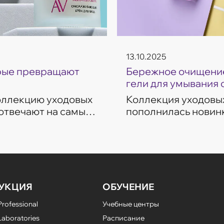
13.10.2025
орые превращают
Бережное очищение
гели для умывания 
коллекцию уходовых
Коллекция уходовых
 отвечают на самые
пополнилась новинк
ие, восстановление,
темп современной ж
разработаны с учет
УКЦИЯ
ОБУЧЕНИЕ
rofessional
Учебные центры
aboratories
Расписание