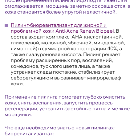
После применения пилинга лицо подтягивается и
омолаживается, морщины заметно сокращаются, а
кожа становится более упругой и эластичной.
Пилинг-биоревитализант для жирной и
проблемной кожи Anti-Acne Renew Biopeel
. В
состав входит комплекс АНА-кислот (винной,
гликолевой, молочной, яблочной, миндальной,
лимонной) в суммарной концентрации 40%, а
также гиалуроновая кислота. Пилинг решает
проблему расширенных пор, воспалений,
комедонов, тусклого цвета лица, а также
устраняет следы постакне, стабилизирует
себорегуляцию и выравнивает микрорельеф
кожи.
Применение пилинга помогает глубоко очистить
кожу, снять воспаления, запустить процессы
регенерации, устранить застойные пятна и мелкие
морщинки.
Что еще необходимо знать о новых пилингах-
биоревитализантах: