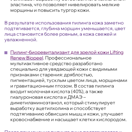
эластина, что позволяет нивелировать мелкие
морщины и повысить тургор кожи.
В результате использования пилинга кожа заметно
подтягивается, глубина морщин уменьшается, цвет
лица становится более ровным, а кожа свежей и
увлажненной.
Пилинг-биоревитализант для зрелой кожи Lifting
Renew Biopeel
. Профессиональное
мультиактивное средство разработано
специально для увядающей кожи с видимыми
признаками старения: дряблостью,
пигментацией, тусклым цветом лица, морщинами
и гравитационным птозом. В состав пилинга
входит молочная кислота (40%), а также
гиалуроновая кислота и ДМАЭ –
диметиламиноэтанол, который стимулирует
выработку ацетилхолина и способствует
подтягиванию обвисших мышц и кожи, улучшает
кровоснабжение и насыщает клетки кислородом.