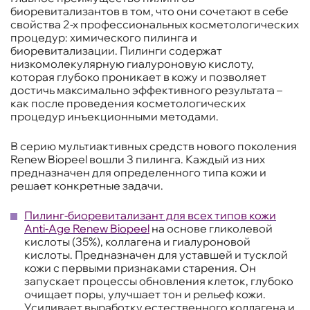
биоревитализантов в том, что они сочетают в себе
свойства 2-х профессиональных косметологических
процедур: химического пилинга и
биоревитализации. Пилинги содержат
низкомолекулярную гиалуроновую кислоту,
которая глубоко проникает в кожу и позволяет
достичь максимально эффективного результата –
как после проведения косметологических
процедур инъекционными методами.
В серию мультиактивных средств нового поколения
Renew Biopeel вошли 3 пилинга. Каждый из них
предназначен для определенного типа кожи и
решает конкретные задачи.
Пилинг-биоревитализант для всех типов кожи
Anti-Age Renew Biopeel
на основе гликолевой
кислоты (35%), коллагена и гиалуроновой
кислоты. Предназначен для уставшей и тусклой
кожи с первыми признаками старения. Он
запускает процессы обновления клеток, глубоко
очищает поры, улучшает тон и рельеф кожи.
Усиливает выработку естественного коллагена и