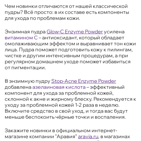
Чем новинки отличаются от нашей классической
пудры? Всё просто: в их составе есть компоненты
для ухода по проблемам кожи.
Энзимная пудра
Glow-C Enzyme Powder
усилена
витамином С
– антиоксидант, который обладает
омолаживающим эффектом и выравнивает тон кожи
лица. Пудра поможет подготовить кожу к пилингам,
чистке и другим интенсивным процедурам, а при
регулярном домашнем уходе поможет избавиться
от пигментации.
В энзимную пудру
Stop-Acne Enzyme Powder
добавлена
азелаиновая кислота
– эффективный
компонент для ухода за проблемной кожей,
склонной к акне и жирному блеску. Рекомендуется к
уходу за проблемной кожей 1-2 раза в неделю.
Включите средство в свой уход, и тогда вас будут
меньше беспокоить чёрные точки и воспаления.
Закажите новинки в официальном интернет-
магазине компании "Аравия"
aravia.ru
, в магазинах