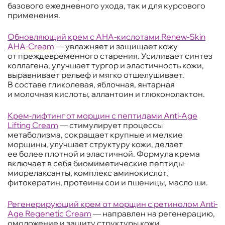
базового ежедневного ухода, так и для курсового
применения.
Обновляющий крем с АНА-кислотами Renew-Skin
AHA-Cream
— увлажняет и защищает кожу
от преждевременного старения. Усиливает синтез
коллагена, улучшает тургор и эластичность кожи,
выравнивает рельеф и мягко отшелушивает.
В составе гликолевая, яблочная, янтарная
и молочная кислоты, аллантоин и глюконолактон.
Крем-лифтинг от морщин с пептидами Anti-Age
Lifting Cream
— стимулирует процессы
метаболизма, сокращает крупные и мелкие
морщины, улучшает структуру кожи, делает
ее более плотной и эластичной. Формула крема
включает в себя биомиметические пептиды-
миорелаксанты, комплекс аминокислот,
фитокератин, протеины сои и пшеницы, масло ши.
Регенерирующий крем от морщин с ретинолом Anti-
Age Regenetic Cream
— направлен на регенерацию,
омоложение и защиту структуры кожи