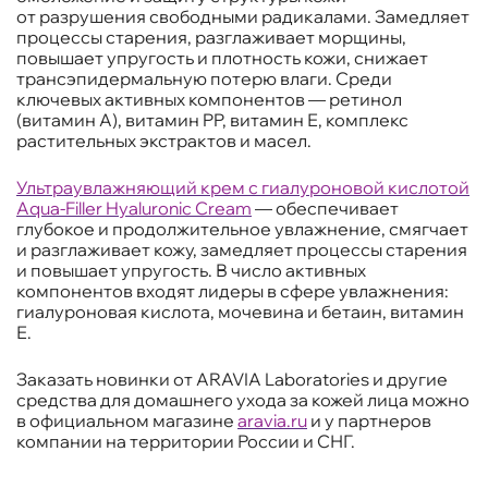
от разрушения свободными радикалами. Замедляет
процессы старения, разглаживает морщины,
повышает упругость и плотность кожи, снижает
трансэпидермальную потерю влаги. Среди
ключевых активных компонентов — ретинол
(витамин А), витамин PP, витамин Е, комплекс
растительных экстрактов и масел.
Ультраувлажняющий крем с гиалуроновой кислотой
Aqua-Filler Hyaluronic Cream
— обеспечивает
глубокое и продолжительное увлажнение, смягчает
и разглаживает кожу, замедляет процессы старения
и повышает упругость. В число активных
компонентов входят лидеры в сфере увлажнения:
гиалуроновая кислота, мочевина и бетаин, витамин
Е.
Заказать новинки от ARAVIA Laboratories и другие
средства для домашнего ухода за кожей лица можно
в официальном магазине
aravia.ru
и у партнеров
компании на территории России и СНГ.