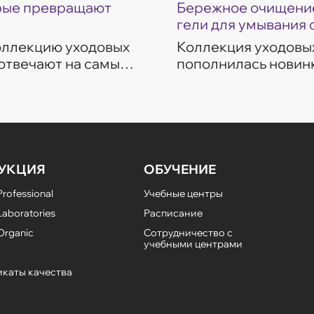
орые превращают
Бережное очищение
гели для умывания 
коллекцию уходовых
Коллекция уходовых
 отвечают на самые
пополнилась новинк
ие, восстановление,
темп современной ж
разработаны с учет
УКЦИЯ
ОБУЧЕНИЕ
rofessional
Учебные центры
aboratories
Расписание
Organic
Сотрудничество с
учебными центрами
каты качества