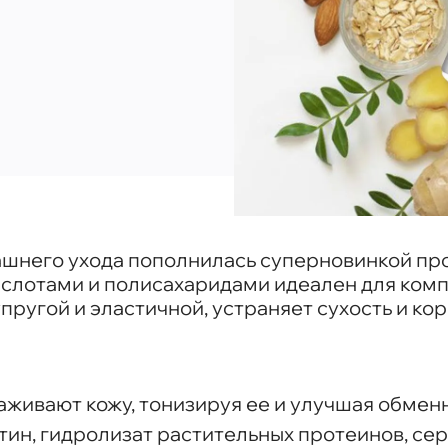
машнего ухода пополнилась суперновинкой п
слотами и полисахаридами идеален для ком
пругой и эластичной, устраняет сухость и ко
живают кожу, тонизируя ее и улучшая обмен
ин, гидролизат растительных протеинов, сер