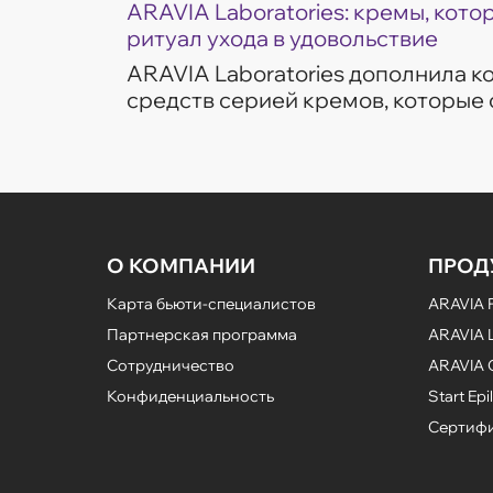
ARAVIA Laboratories: кремы, кот
ритуал ухода в удовольствие
ARAVIA Laboratories дополнила 
средств серией кремов, которые
частые запросы кожи — увлажнен
сияние и борьба с несо...
О КОМПАНИИ
ПРОД
Карта бьюти-специалистов
ARAVIA P
Партнерская программа
ARAVIA L
Сотрудничество
ARAVIA 
Конфиденциальность
Start Epil
Сертифи