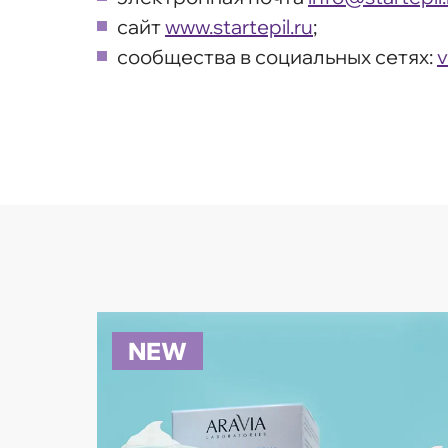
сайт
www.startepil.ru
;
сообщества в социальных сетях:
v
NEW