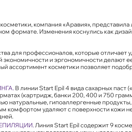
осметики, компания «Аравия», представила л
ом формате. Изменения коснулись как дизайн
дства для профессионалов, которые отличает 
й экономичности и эргономичности делают е
ный ассортимент косметики позволяет подобр
НГА.
В линии Start Epil 4 вида сахарных паст 
рматах (картридж, банки 200, 400 и 750 грамм
остью натуральные, гипоаллергенные продукты
ым комфортом удаляют с поверхности кожи н
дней.
ДЕПИЛЯЦИИ.
Линия Start Epil содержит 9 косм