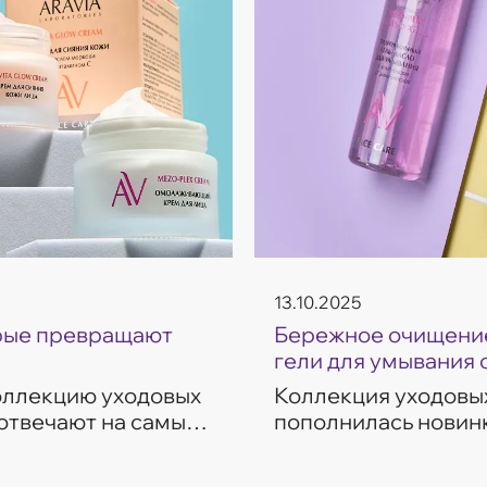
13.10.2025
орые превращают
Бережное очищение
гели для умывания 
коллекцию уходовых
Коллекция уходовых
 отвечают на самые
пополнилась новинк
ие, восстановление,
темп современной ж
разработаны с учет