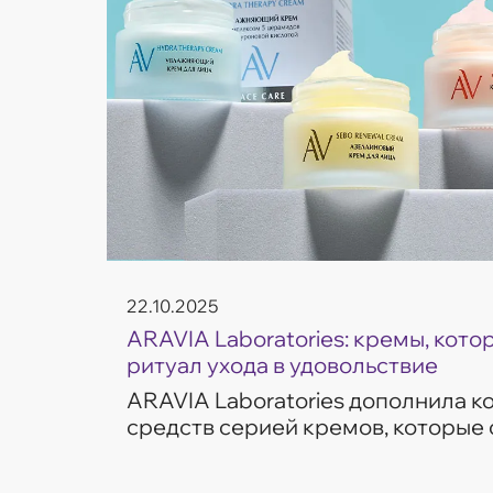
22.10.2025
ARAVIA Laboratories: кремы, кот
ритуал ухода в удовольствие
ARAVIA Laboratories дополнила 
средств серией кремов, которые
частые запросы кожи — увлажнен
сияние и борьба с несо...