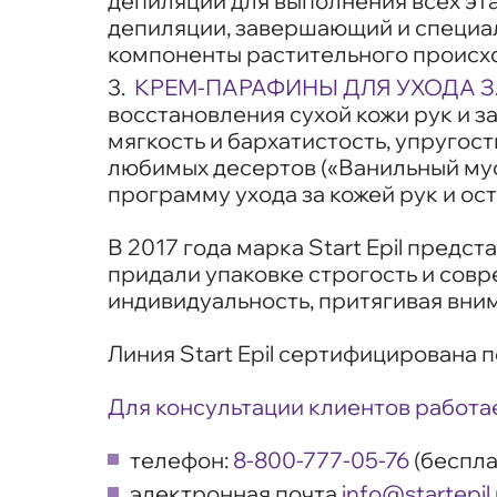
депиляции для выполнения всех эта
депиляции, завершающий и специал
компоненты растительного происхо
КРЕМ-ПАРАФИНЫ ДЛЯ УХОДА ЗА
восстановления сухой кожи рук и 
мягкость и бархатистость, упруго
любимых десертов («Ванильный мус
программу ухода за кожей рук и ос
В 2017 года марка Start Epil пред
придали упаковке строгость и совр
индивидуальность, притягивая вни
Линия Start Epil сертифицирована 
Для консультации клиентов работа
телефон:
8-800-777-05-76
(беспла
электронная почта
info@startepil.