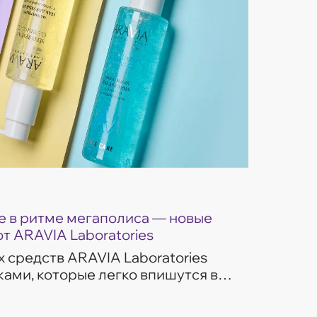
 в ритме мегаполиса — новые
от ARAVIA Laboratories
 средств ARAVIA Laboratories
ами, которые легко впишутся в
изни. Гели для умывания
ом потребностей...