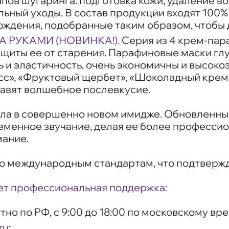
пов шугаринга: подготовка кожи, удаление в
ьный уходы. В состав продукции входят 100
ждения, подобранные таким образом, чтобы д
 РУКАМИ (НОВИНКА!).
Серия из 4 крем-пара
защиты ее от старения. Парафиновые маски г
сть и эластичность, очень экономичны и выс
с», «Фруктовый щербет», «Шоколадный крем»
тавят волшебное послевкусие.
стала в совершенно новом имидже. Обновленны
еменное звучание, делая ее более профессио
мание.
по международным стандартам, что подтвержд
ет профессиональная поддержка:
тно по РФ, с 9:00 до 18:00 по московскому вре
ru
;