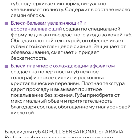
губ, подчеркивает их форму, визуально
увеличивает полноту. Содержит в составе масло
семян яблока.
Блеск-бальзам увлажняющий и
восстанавливающий
создан по специальной
формуле для антивозрастного ухода за кожей губ.
Обладая плотной текстурой, он обеспечивает
губам стойкое глянцевое сияние. Защищает от
обезвоживания, смягчает и придает
бархатистость.
Блеск-плампер с охлаждающим эффектом
создает на поверхности губ нежное
голографическое сияние и роскошные
кристаллические переливы. Плотная текстура
дарит прохладу и вызывает приятное
покалывание без жжения. Губы приобретают
максимальный объем и притягательность
благодаря составу, обогащенному гиалуроновой
кислотой.
Блески для губ 4D FULL SENSATIONAL от ARAVIA
Professional подходят для самостоятельного