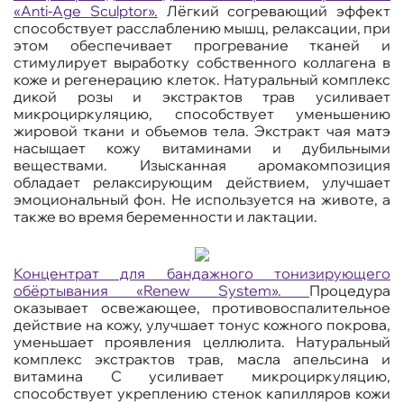
«
Anti
-
Age
Sculptor
».
Лёгкий согревающий эффект
способствует расслаблению мышц, релаксации, при
этом обеспечивает прогревание тканей и
стимулирует выработку собственного коллагена в
коже и регенерацию клеток. Натуральный комплекс
дикой розы и экстрактов трав усиливает
микроциркуляцию, способствует уменьшению
жировой ткани и объемов тела. Экстракт чая матэ
насыщает кожу витаминами и дубильными
веществами. Изысканная аромакомпозиция
обладает релаксирующим действием, улучшает
эмоциональный фон. Не используется на животе, а
также во время беременности и лактации.
Концентрат для бандажного тонизирующего
обёртывания «
Renew
System
».
Процедура
оказывает освежающее, противовоспалительное
действие на кожу, улучшает тонус кожного покрова,
уменьшает проявления целлюлита.
Натуральный
комплекс экстрактов трав, масла апельсина и
витамина С усиливает микроциркуляцию,
способствует укреплению стенок капилляров кожи