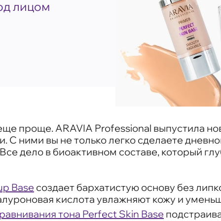
од лицом
ще проще. ARAVIA Professional выпустила но
 С ними вы не только легко сделаете дневно
 Все дело в биоактивном составе, который гл
up Base
создает бархатистую основу без липк
иалуроновая кислота увлажняют кожу и умень
авнивания тона Perfect Skin Base
подстраива