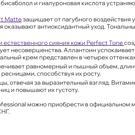
-бисаболол и гиалуроновая кислота устраня
t Matte
защищает от пагубного воздействия у
ая оказывают антиоксидантный уход. Тональн
 естественного сияния кожи Perfect Tone
соз
ует несовершенства. Аллантоин успокаивает 
альный крем представлен в четырех оттенках
ечивает равномерный и пышный объем, длину 
 ресницами, способствуя их росту.
ы, отвечая за выразительный взгляд. Витамин
иц и повышают их густоту.
rofessional можно приобрести в официальном 
СНГ.