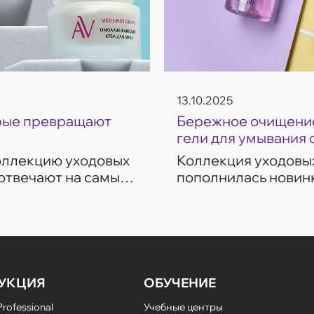
13.10.2025
орые превращают
Бережное очищение
гели для умывания 
коллекцию уходовых
Коллекция уходовых
 отвечают на самые
пополнилась новинк
ие, восстановление,
темп современной ж
разработаны с учет
УКЦИЯ
ОБУЧЕНИЕ
rofessional
Учебные центры