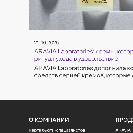
22.10.2025
ARAVIA Laboratories: кремы, кот
ритуал ухода в удовольствие
ARAVIA Laboratories дополнила 
средств серией кремов, которые
частые запросы кожи — увлажнен
сияние и борьба с несо...
О КОМПАНИИ
ПРОД
Карта бьюти-специалистов
ARAVIA P