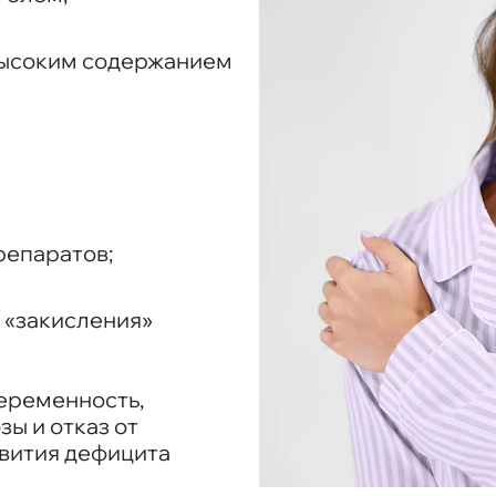
 высоким содержанием
репаратов;
 «закисления»
беременность,
ы и отказ от
вития дефицита