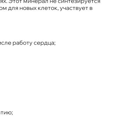
тях. Этот минерал не синтезируется
м для новых клеток, участвует в
сле работу сердца;
атию;