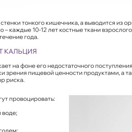
 стенки тонкого кишечника, а выводится из 
 – каждые 10-12 лет костные ткани взрослог
течение года.
Т КАЛЬЦИЯ
ает на фоне его недостаточного поступления
чки зрения пищевой ценности продуктами, а т
р риска.
гут провоцировать:
 воде;
голем;