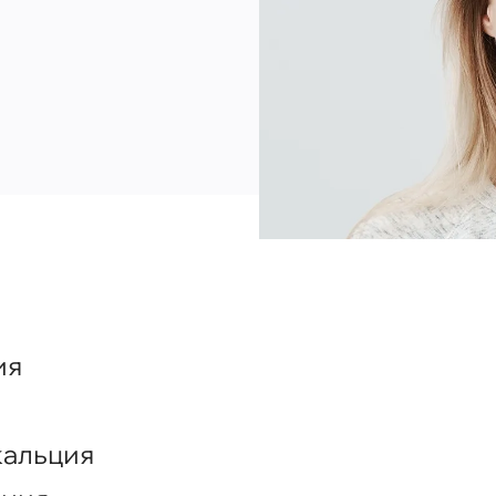
ия
кальция