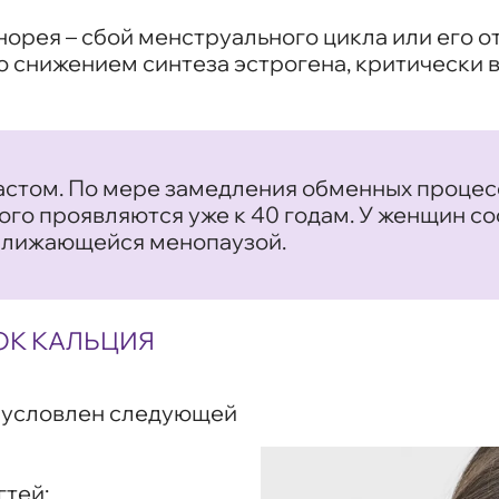
рея – сбой менструального цикла или его от
о снижением синтеза эстрогена, критически 
растом. По мере замедления обменных проце
ого проявляются уже к 40 годам. У женщин с
ближающейся менопаузой.
ОК КАЛЬЦИЯ
обусловлен следующей
гтей;