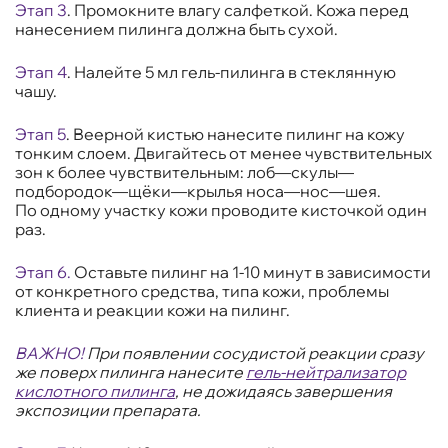
Этап 3
. Промокните влагу салфеткой. Кожа перед
нанесением пилинга должна быть сухой.
Этап 4
. Налейте 5 мл гель-пилинга в стеклянную
чашу.
Этап 5
. Веерной кистью нанесите пилинг на кожу
тонким слоем. Двигайтесь от менее чувствительных
зон к более чувствительным: лоб—скулы—
подбородок—щёки—крылья носа—нос—шея.
По одному участку кожи проводите кисточкой один
раз.
Этап 6.
Оставьте пилинг на 1-10 минут в зависимости
от конкретного средства, типа кожи, проблемы
клиента и реакции кожи на пилинг.
ВАЖНО!
При появлении сосудистой реакции сразу
же поверх пилинга нанесите
гель-нейтрализатор
кислотного пилинга
, не дожидаясь завершения
экспозиции препарата.