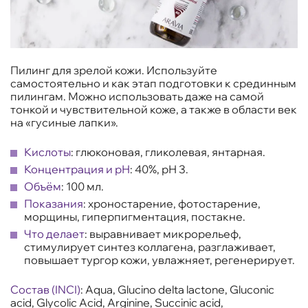
Пилинг для зрелой кожи. Используйте
самостоятельно и как этап подготовки к срединным
пилингам. Можно использовать даже на самой
тонкой и чувствительной коже, а также в области век
на «гусиные лапки».
Кислоты
: глюконовая, гликолевая, янтарная.
Концентрация и рН
: 40%, рН 3.
Объём
: 100 мл.
Показания
: хроностарение, фотостарение,
морщины, гиперпигментация, постакне.
Что делает
: выравнивает микрорельеф,
стимулирует синтез коллагена, разглаживает,
повышает тургор кожи, увлажняет, регенерирует.
Состав (INCI)
: Aqua, Glucino delta lactone, Gluconic
acid, Glycolic Acid, Arginine, Succinic acid,