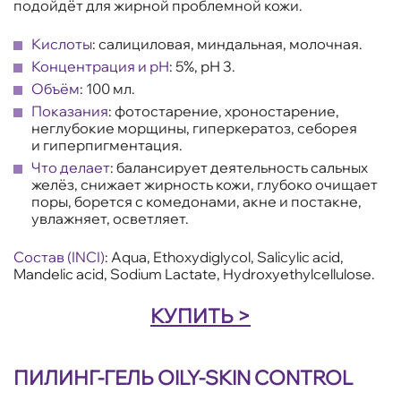
подойдёт для жирной проблемной кожи.
Кислоты
: салициловая, миндальная, молочная.
Концентрация
и рН
: 5%, рН 3.
Объём
: 100 мл.
Показания
: фотостарение, хроностарение,
неглубокие морщины, гиперкератоз, себорея
и гиперпигментация.
Что делает
: балансирует деятельность сальных
желёз, снижает жирность кожи, глубоко очищает
поры, борется с комедонами, акне и постакне,
увлажняет, осветляет.
Состав (INCI)
: Aqua, Ethoxydiglycol, Salicylic acid,
Mandelic acid, Sodium Lactate, Hydroxyethylcellulose.
КУПИТЬ >
ПИЛИНГ-ГЕЛЬ OILY-SKIN CONTROL