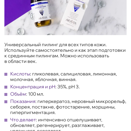
Универсальный пилинг для всех типов кожи.
Используйте самостоятельно и как этап подготовки
к срединным пилингам. Можно использовать
в области век.
Кислоты
: гликолевая, салициловая, лимонная,
молочная, яблочная, винная.
Концентрация и рН
: 35%, рН 3.
Объём
: 100 мл.
Показания
: гиперкератоз, неровный микрорельф,
себорея, постакне, фотостарение, морщины,
гиперпигментация.
Что делает
: интенсивно отшелушивает,
обновляет, регенерирует, разглаживает,
увлажняет, осветляет.