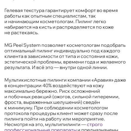
Гелевая текстура гарантирует комфорт во время
работы как опытным специалистам, так
и начинающим косметологам. Пилинг легко
набирается на кисть и распределяется по коже
не растекаясь.
MG Peel System позволяет косметологам подобрать
оптимальный пилинг индивидуально под каждого
клиента в зависимости от типа и состояния кожи,
эстетической проблемы, времени года и желаемого
результата. И всё это — внутри одной линии.
Мультикислотные пилинги компании «Аравия» даже
в концентрации 40% воздействуют на кожу
максимально бережно. Риск осложнений
и побочных реакций (ожогов, сильной гиперемии,
фроста, выраженных шелушений) сведён
к минимуму. При соблюдении косметологом
протокола процедуры клиент может сразу после
пилинга пойти на работу или мероприятие.
Несмотря на это, мультипилинги —
строго
профессиональные препараты
и предназначены