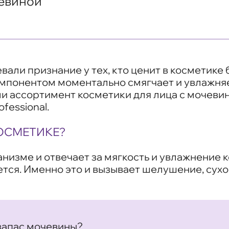
чевиной
али признание у тех, кто ценит в косметике
мпонентом моментально смягчает и увлажняет
и ассортимент косметики для лица с мочеви
fessional.
ОСМЕТИКЕ?
изме и отвечает за мягкость и увлажнение к
тся. Именно это и вызывает шелушение, сухос
запас мочевины?