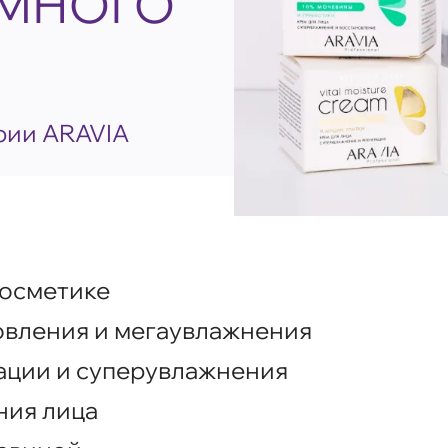
МНОГО
ерии ARAVIA
косметике
овления и мегаувлажнения
ации и суперувлажнения
ния лица