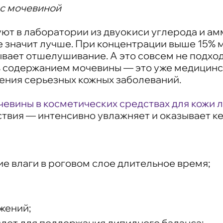
 с мочевиной
ют в лаборатории из двуокиси углерода и ам
е значит лучше. При концентрации выше 15% 
вает отшелушивание. А это совсем не подхо
0% содержанием мочевины — это уже медицинс
ения серьезных кожных заболеваний.
евины в косметических средствах для кожи 
ствия — интенсивно увлажняет и оказывает к
е влаги в роговом слое длительное время;
жений;
лот для поддержания липидного баланса;