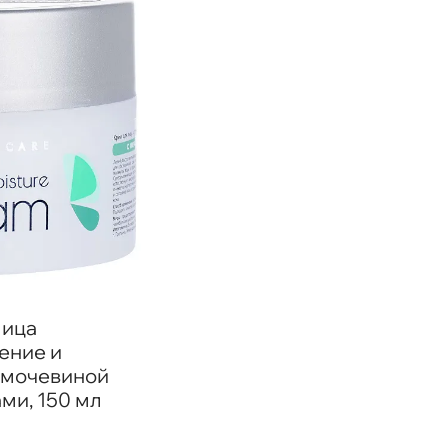
лица
ение и
 мочевиной
ми, 150 мл