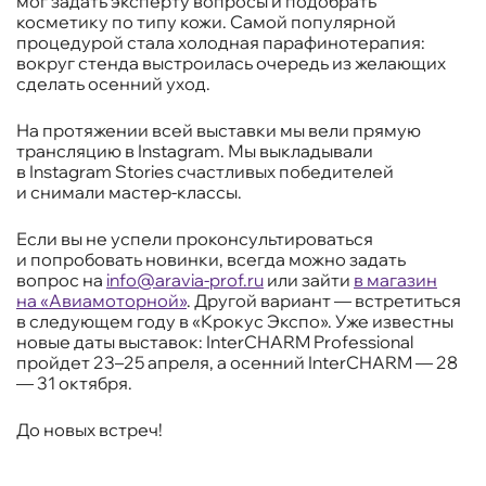
мог задать эксперту вопросы и подобрать
косметику по типу кожи. Самой популярной
процедурой стала холодная парафинотерапия:
вокруг стенда выстроилась очередь из желающих
сделать осенний уход.
На протяжении всей выставки мы вели прямую
трансляцию в Instagram. Мы выкладывали
в Instagram Stories счастливых победителей
и снимали мастер-классы.
Если вы не успели проконсультироваться
и попробовать новинки, всегда можно задать
вопрос на
info@aravia-prof.ru
или зайти
в магазин
на «Авиамоторной»
. Другой вариант — встретиться
в следующем году в «Крокус Экспо». Уже известны
новые даты выставок: InterCHARM Professional
пройдет 23–25 апреля, а осенний InterCHARM — 28
— 31 октября.
До новых встреч!