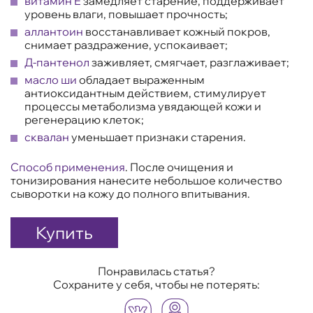
витамин E
замедляет старение, поддерживает
уровень влаги, повышает прочность;
аллантоин
восстанавливает кожный покров,
снимает раздражение, успокаивает;
Д-пантенол
заживляет, смягчает, разглаживает;
масло ши
обладает выраженным
антиоксидантным действием, стимулирует
процессы метаболизма увядающей кожи и
регенерацию клеток;
сквалан
уменьшает признаки старения.
Способ применения
. После очищения и
тонизирования нанесите небольшое количество
сыворотки на кожу до полного впитывания.
Купить
Понравилась статья?
Сохраните у себя, чтобы не потерять: