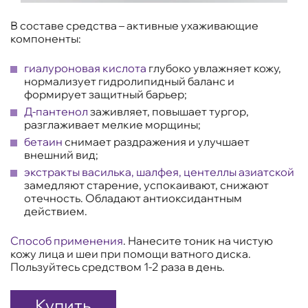
В составе средства – активные ухаживающие
компоненты:
гиалуроновая кислота
глубоко увлажняет кожу,
нормализует гидролипидный баланс и
формирует защитный барьер;
Д-пантенол
заживляет, повышает тургор,
разглаживает мелкие морщины;
бетаин
снимает раздражения и улучшает
внешний вид;
экстракты василька, шалфея, центеллы азиатской
замедляют старение, успокаивают, снижают
отечность. Обладают антиоксидантным
действием.
Способ применения
. Нанесите тоник на чистую
кожу лица и шеи при помощи ватного диска.
Пользуйтесь средством 1-2 раза в день.
Купить