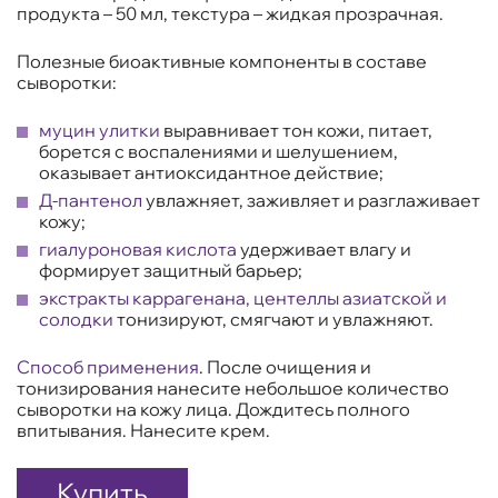
продукта – 50 мл, текстура – жидкая прозрачная.
Полезные биоактивные компоненты в составе
сыворотки:
муцин улитки
выравнивает тон кожи, питает,
борется с воспалениями и шелушением,
оказывает антиоксидантное действие;
Д-пантенол
увлажняет, заживляет и разглаживает
кожу;
гиалуроновая кислота
удерживает влагу и
формирует защитный барьер;
экстракты каррагенана, центеллы азиатской и
солодки
тонизируют, смягчают и увлажняют.
Способ применения
. После очищения и
тонизирования нанесите небольшое количество
сыворотки на кожу лица. Дождитесь полного
впитывания. Нанесите крем.
Купить