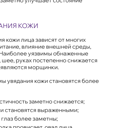
 заметно улучшает состояние
АНИЯ КОЖИ
я кожи лица зависят от многих
питание, влияние внешней среды,
 Наиболее уязвимы обнаженные
е, шее, руках постепенно снижается
появляются морщинки.
мы увядания кожи становятся более
астичность заметно снижается;
и становятся выраженными;
глаз более заметны;
одка провисает, овал лица