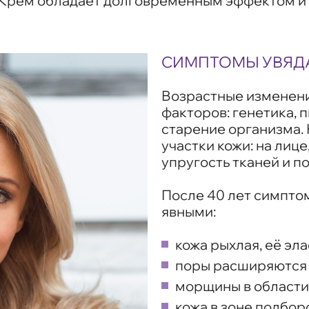
. Крем обладает долговременным эффектом и
СИМПТОМЫ УВЯД
Возрастные изменени
факторов: генетика, 
старение организма.
участки кожи: на лиц
упругость тканей и 
После 40 лет симпто
явными:
кожа рыхлая, её эл
поры расширяются 
морщины в области 
кожа в зоне подбор