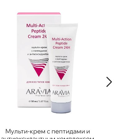
Мульти-крем с пептидами и
антиоксидантным комплексом
омола