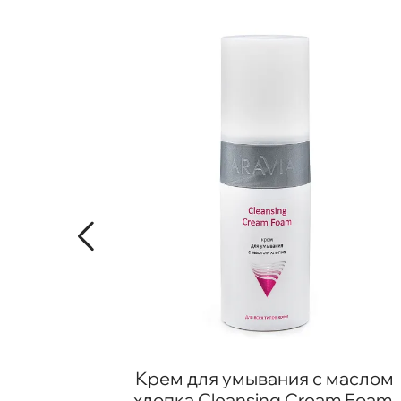
oil-
Крем для умывания с маслом
а лица
хлопка Cleansing Cream Foam,