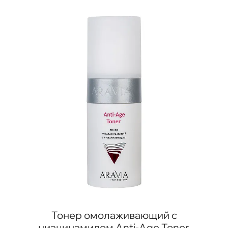
Тонер омолаживающий с
ниацинамидом Anti-Age Toner,