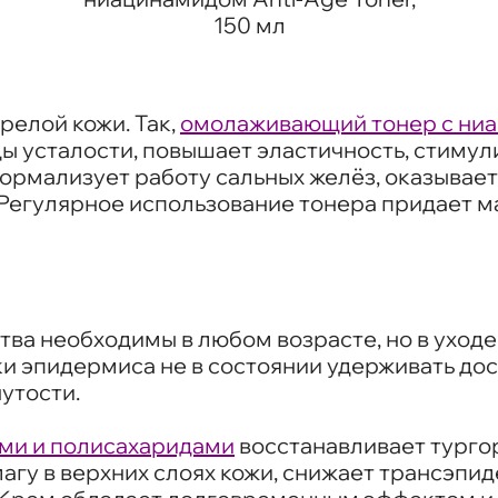
150 мл
релой кожи. Так,
омолаживающий тонер с ни
ды усталости, повышает эластичность, стиму
 нормализует работу сальных желёз, оказывае
Регулярное использование тонера придает ма
а необходимы в любом возрасте, но в уходе 
и эпидермиса не в состоянии удерживать дос
утости.
ми и полисахаридами
восстанавливает турго
лагу в верхних слоях кожи, снижает трансэпи