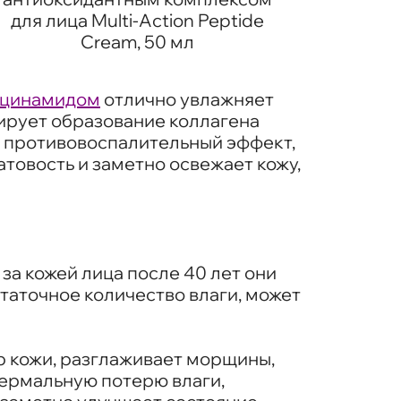
для лица Multi-Action Peptide
глаз 
Cream, 50 мл
ацинамидом
отлично увлажняет
лирует образование коллагена
т противовоспалительный эффект,
товость и заметно освежает кожу,
за кожей лица после 40 лет они
таточное количество влаги, может
р кожи, разглаживает морщины,
дермальную потерю влаги,