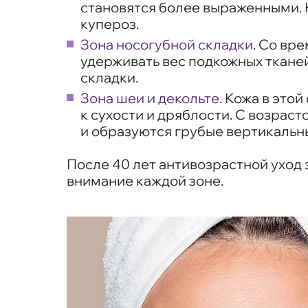
становятся более выраженными. К
купероз.
Зона носогубной складки
. Со вр
удерживать вес подкожных тканей
складки.
Зона шеи и декольте
. Кожа в это
к сухости и дряблости. С возрас
и образуются грубые вертикальн
После 40 лет антивозрастной уход 
внимание каждой зоне.