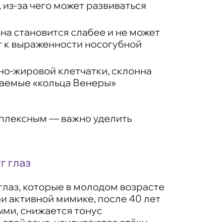
 из-за чего может развиваться
она становится слабее и не может
ит к выраженности носогубной
жно-жировой клетчатки, склонна
ваемые «кольца Венеры»
омплексным — важно уделить
г глаз
глаз, которые в молодом возрасте
и активной мимике, после 40 лет
ыми, снижается тонус