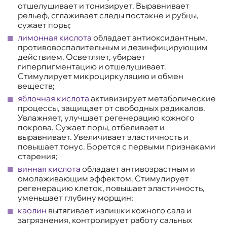
отшелушивает и тонизирует. Выравнивает
рельеф, сглаживает следы постакне и рубцы,
сужает поры;
лимонная кислота
обладает антиоксидантным,
противовоспалительным и дезинфицирующим
действием. Осветляет, убирает
гиперпигментацию и отшелушивает.
Стимулирует микроциркуляцию и обмен
веществ;
яблочная кислота
активизирует метаболические
процессы, защищает от свободных радикалов.
Увлажняет, улучшает регенерацию кожного
покрова. Сужает поры, отбеливает и
выравнивает. Увеличивает эластичность и
повышает тонус. Борется с первыми признаками
старения;
винная кислота
обладает антивозрастным и
омолаживающим эффектом. Стимулирует
регенерацию клеток, повышает эластичность,
уменьшает глубину морщин;
каолин
вытягивает излишки кожного сала и
загрязнения, контролирует работу сальных