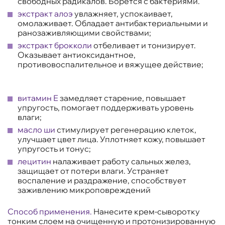
свободных радикалов. Борется с бактериями.
экстракт алоэ
увлажняет, успокаивает,
омолаживает. Обладает антибактериальными и
ранозаживляющими свойствами;
экстракт брокколи
отбеливает и тонизирует.
Оказывает антиоксидантное,
противовоспалительное и вяжущее действие;
витамин Е
замедляет старение, повышает
упругость, помогает поддерживать уровень
влаги;
масло ши
стимулирует регенерацию клеток,
улучшает цвет лица. Уплотняет кожу, повышает
упругость и тонус;
лецитин
налаживает работу сальных желез,
защищает от потери влаги. Устраняет
воспаление и раздражение, способствует
заживлению микроповреждений
Способ применения.
Нанесите крем-сыворотку
тонким слоем на очищенную и протонизированную