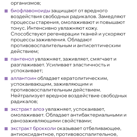
организмов;
биофлавоноиды
защищают от вредного
воздействия свободных радикалов. Замедляют
процессы старения, омолаживают и повышают
тонус. Интенсивно увлажняют кожу.
Способствуют регенерации тканей и ускоряют
процессы заживления. Обладают
противовоспалительным и антисептическим
действием;
пантенол
увлажняет, заживляет, смягчает и
разглаживает. Усиливает эластичность и
успокаивает;
аллантоин
обладает кератолитическим,
успокаивающим, заживляющим и
противовоспалительным действием.
Нейтрализует вредное воздействие свободных
радикалов;
экстракт алоэ
увлажняет, успокаивает,
омолаживает. Обладает антибактериальными и
ранозаживляющими свойствами;
экстракт брокколи
оказывает отбеливающее,
антиоксидантное, противовоспалительное,