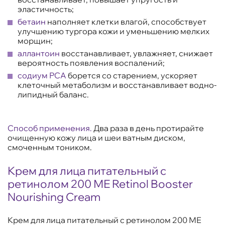
эластичность;
бетаин
наполняет клетки влагой, способствует
улучшению тургора кожи и уменьшению мелких
морщин;
аллантоин
восстанавливает, увлажняет, снижает
вероятность появления воспалений;
содиум РСА
борется со старением, ускоряет
клеточный метаболизм и восстанавливает водно-
липидный баланс.
Способ применения.
Два раза в день протирайте
очищенную кожу лица и шеи ватным диском,
смоченным тоником.
Крем для лица питательный с
ретинолом 200 МЕ Retinol Booster
Nourishing Cream
Крем для лица питательный с ретинолом 200 МЕ