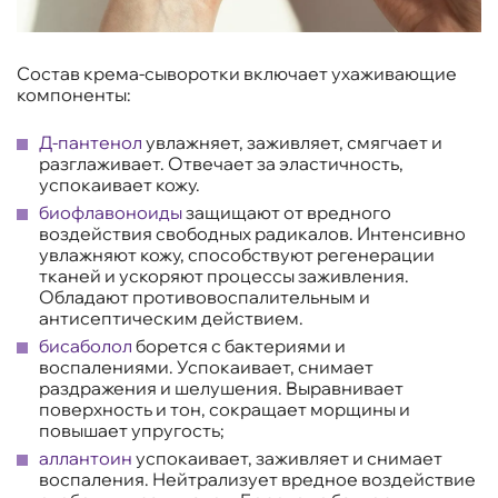
Состав крема-сыворотки включает ухаживающие
компоненты:
Д-пантенол
увлажняет, заживляет, смягчает и
разглаживает. Отвечает за эластичность,
успокаивает кожу.
биофлавоноиды
защищают от вредного
воздействия свободных радикалов. Интенсивно
увлажняют кожу, способствуют регенерации
тканей и ускоряют процессы заживления.
Обладают противовоспалительным и
антисептическим действием.
бисаболол
борется с бактериями и
воспалениями. Успокаивает, снимает
раздражения и шелушения. Выравнивает
поверхность и тон, сокращает морщины и
повышает упругость;
аллантоин
успокаивает, заживляет и снимает
воспаления. Нейтрализует вредное воздействие