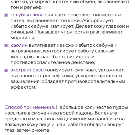
клетки, ускоряют клеточный обмен, выравнивают
тон и рельеф;
голубая глина
очищает, осветляет пигментные
пятна, выравнивает тон кожи. Абсорбирует
избыток себума, матирует. Делает кожу гладкой и
сияющей. Повышает упругость и разглаживает
морщины;
каолин
вытягивает из кожи избыток себума и
загрязнения, контролирует работу сальных
желез, оказывает бактерицидное и
противовоспалительное действие;
экстракт овса
тонизирует, смягчает, увлажняет,
выравнивает рельеф кожи, ускоряет процессы
заживления, обладает противовоспалительным
эффектом.
Способ применения.
Небольшое количество пудры
насыпьте в смоченную водой ладонь. Вспеньте
средство и массажными движениями нанесите на
влажную кожу лица и шеи, избегая области вокруг
глаз, затем смойте.