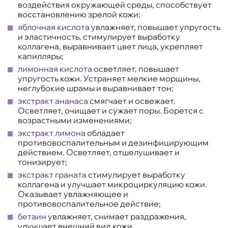
воздействия окружающей среды, способствует
восстановлению зрелой кожи;
яблочная кислота
увлажняет, повышает упругость
и эластичность, стимулирует выработку
коллагена, выравнивает цвет лица, укрепляет
капилляры;
лимонная кислота
осветляет, повышает
упругость кожи. Устраняет мелкие морщины,
неглубокие шрамы и выравнивает тон;
экстракт ананаса
смягчает и освежает.
Осветляет, очищает и сужает поры. Борется с
возрастными изменениями;
экстракт лимона
обладает
противовоспалительным и дезинфицирующим
действием. Осветляет, отшелушивает и
тонизирует;
экстракт граната
стимулирует выработку
коллагена и улучшает микроциркуляцию кожи.
Оказывает увлажняющее и
противовоспалительное действие;
бетаин
увлажняет, снимает раздражения,
улучшает внешний вид кожи.