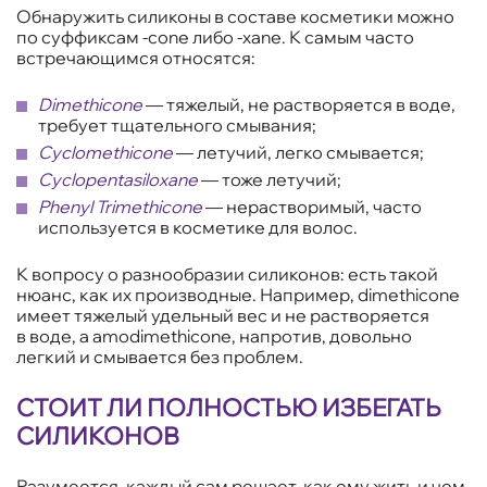
Обнаружить силиконы в составе косметики можно
по суффиксам -cone либо -xane. К самым часто
встречающимся относятся:
Dimethicone
— тяжелый, не растворяется в воде,
требует тщательного смывания;
Cyclomethicone
— летучий, легко смывается;
Cyclopentasiloxane
— тоже летучий;
Phenyl Trimethicone
— нерастворимый, часто
используется в косметике для волос.
К вопросу о разнообразии силиконов: есть такой
нюанс, как их производные. Например, dimethicone
имеет тяжелый удельный вес и не растворяется
в воде, а amodimethicone, напротив, довольно
легкий и смывается без проблем.
СТОИТ ЛИ ПОЛНОСТЬЮ ИЗБЕГАТЬ
СИЛИКОНОВ
Разумеется, каждый сам решает, как ему жить и чем