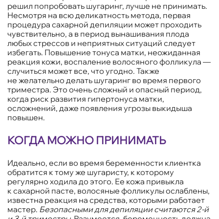
решил попробовать шугаринг, лучше не принимать.
Несмотря на всю деликатность метода, первая
процедура сахарной депиляции может проходить
чувствительно, а в период вынашивания плода
любых стрессов и неприятных ситуаций следует
избегать. Повышение тонуса матки, неожиданная
реакция кожи, воспаление волосяного фолликула —
случиться может все, что угодно. Также
не желательно делать шугаринг во время первого
триместра. Это очень сложный и опасный период,
когда риск развития гипертонуса матки,
осложнений, даже появления угрозы выкидыша
повышен.
КОГДА МОЖНО ПРИНИМАТЬ
Идеально, если во время беременности клиентка
обратится к тому же шугаристу, к которому
регулярно ходила до этого. Ее кожа привыкла
к сахарной пасте, волосяные фолликулы ослаблены,
известна реакция на средства, которыми работает
мастер.
Безопасными для депиляции считаются 2-й
и 3-й триместры
. Разумеется, беременность должна