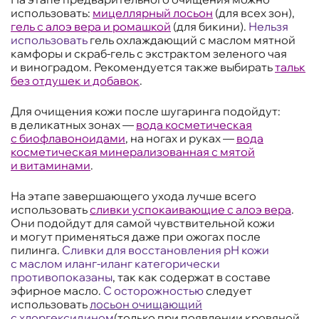
использовать:
мицеллярный лосьон
(для всех зон),
гель с алоэ вера и ромашкой
(для бикини).
Нельзя
использовать
гель охлаждающий с маслом мятной
камфоры и скраб-гель с экстрактом зеленого чая
и виноградом. Рекомендуется также выбирать
тальк
без отдушек и добавок
.
Для очищения кожи после шугаринга подойдут:
в деликатных зонах —
вода косметическая
с биофлавоноидами
, на ногах и руках —
вода
косметическая минерализованная с мятой
и витаминами
.
На этапе завершающего ухода лучше всего
использовать
сливки успокаивающие с алоэ вера
.
Они подойдут для самой чувствительной кожи
и могут применяться даже при ожогах после
пилинга.
Сливки для восстановления рН кожи
с маслом иланг-иланг категорически
противопоказаны
, так как содержат в составе
эфирное масло.
С осторожностью
следует
использовать
лосьон очищающий
с хлоргексидином
(только при появлении кровяной