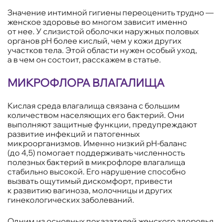
Значение интимной гигиены переоценить трудно —
женское здоровье во многом зависит именно
от нее. У слизистой оболочки наружных половых
органов pH более кислый, чем у кожи других
участков тела. Этой области нужен особый уход,
а в чем он состоит, расскажем в статье.
МИКРОФЛОРА ВЛАГАЛИЩА
Кислая среда влагалища связана с большим
количеством населяющих его бактерий. Они
выполняют защитные функции, предупреждают
развитие инфекций и патогенных
микроорганизмов. Именно низкий pH-баланс
(до 4,5) помогает поддерживать численность
полезных бактерий в микрофлоре влагалища
стабильно высокой. Его нарушение способно
вызвать ощутимый дискомфорт, привести
к развитию вагиноза, молочницы и других
гинекологических заболеваний.
Одним из основных показателей женского здоровья