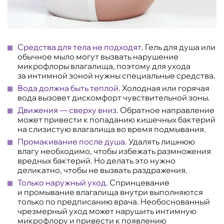
Средства для тела не подходят
. Гель для душа или
обычное мыло могут вызвать нарушение
микрофлоры влагалища, поэтому для ухода
за интимной зоной нужны специальные средства.
Вода должна быть теплой
. Холодная или горячая
вода вызовет дискомфорт чувствительной зоны.
Движения — сверху вниз
. Обратное направление
может привести к попаданию кишечных бактерий
на слизистую влагалища во время подмывания.
Промакивание после душа
. Удалять лишнюю
влагу необходимо, чтобы избежать размножения
вредных бактерий. Но делать это нужно
деликатно, чтобы не вызвать раздражения.
Только наружный уход
. Спринцевание
и промывание влагалища внутри выполняются
только по предписанию врача. Необоснованный
чрезмерный уход может нарушить интимную
микрофлору и привести к появлению