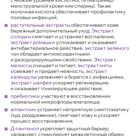
менструальной крови или спермы). Также
молочная кислота обеспечивает профилактику
половых инфекций;
растительные экстракты
обеспечивают коже
бережный дополнительный уход.
Экстракт
солодки
смягчает и устраняет воспаление,
экстракт ромашки
успокаивает и оказывает
антибактериальное действие,
экстракт зеленого
чая
обладает антиоксидантными
и дезодорирующими свойствами.
Экстракт
мелиссы
очищает и питает,
экстракт мяты
освежает и придает нежность,
экстракт
календулы
увлажняет и борется с инфекциями,
экстракт шалфея
ускоряет регенерацию
и оказывает тонизирующее действие;
пребиотики
участвуют в восстановлении
нормальной микрофлоры влагалища;
аллантоин
устраняет неприятную симптоматику
(зуд, раздражение), смягчает кожу и ускоряет
процесс восстановления;
Д-пантенол
укрепляет защитный барьер,
увлажняет, стимулирует межклеточный обмен;