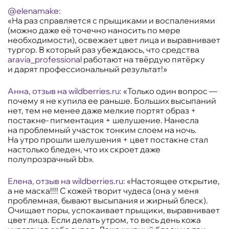
@elenamake:
«На раз справляется с прыщиками и воспалениями
(можно даже её точечно наносить по мере
необходимости), освежает цвет лица и выравнивает
тургор. В который раз убеждаюсь, что средства
aravia_professional
работают на твёрдую пятёрку
и дарят профессиональный результат!»
Анна, отзыв на
wildberries.ru
:
«Только один вопрос —
почему я не купила ее раньше. Больших высыпаний
нет, тем не менее даже мелкие портят образ +
постакне- пигментация + шелушение. Нанесла
на проблемный участок тонким слоем на ночь.
На утро прошли шелушения + цвет постакне стал
настолько бледен, что их скроет даже
полупрозрачный bb».
Елена, отзыв на
wildberries.ru
:
«Настоящее открытие,
а не маска!!!! С кожей творит чудеса (она у меня
проблемная, бывают высыпания и жирный блеск).
Очищает поры, успокаивает прыщики, выравнивает
цвет лица. Если делать утром, то весь день кожа