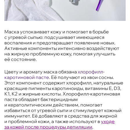
Маска успокаивает кожу и помогает в борьбе
с угревой сыпью: подсушивает имеющиеся
воспаления и предотвращает появление новых.
Активные компоненты интенсивно воздействуют
на жирную проблемную кожу, помогая улучшить
её состояние.
Цвету и аромату маска обязана
хлорофилл-
каротиновой пасте
. Её получают из хвои сосны.
Этот компонент содержит хлорофилл, натуральные
красящие пигменты каротиноиды, витамины Е, D3,
К1, К2 и жирные кислоты. Хлорофилл-каротиновая
паста обладает бактерицидным
и кератолитическим действием, помогает
избавиться от угревой сыпи и стимулирует кожный
иммунитет. Её добавляют в средства для жирной
и проблемной кожи, а также используют в
уходе
за кожей после процедуры депиляции
.