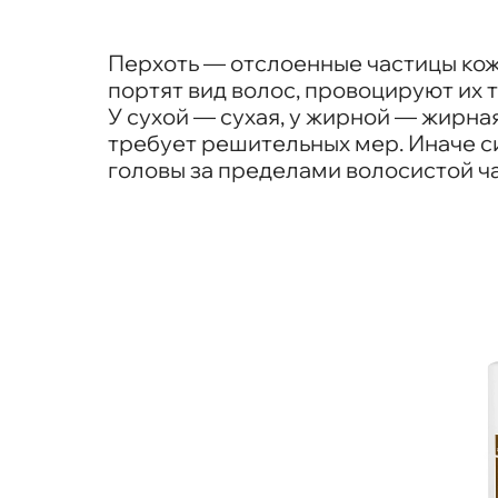
Перхоть — отслоенные частицы кож
портят вид волос, провоцируют их т
У сухой — сухая, у жирной — жирна
требует решительных мер. Иначе с
головы за пределами волосистой ча