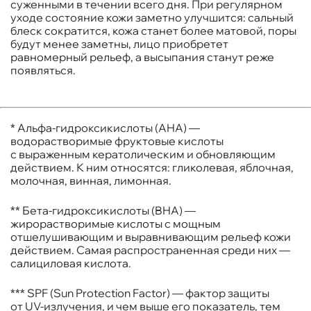
суженными в течении всего дня. При регулярном
уходе состояние кожи заметно улучшится: сальный
блеск сократится, кожа станет более матовой, поры
будут менее заметны, лицо приобретет
равномерный рельеф, а высыпания станут реже
появляться.
* Альфа-гидроксикислоты (AHA) —
водорастворимые фруктовые кислоты
с выраженным кератолическим и обновляющим
действием. К ним относятся: гликолевая, яблочная,
молочная, винная, лимонная.
** Бета-гидроксикислоты (BHA) —
жирорастворимые кислоты с мощным
отшелушивающим и выравнивающим рельеф кожи
действием. Самая распространенная среди них —
салициловая кислота.
*** SPF (Sun Protection Factor) — фактор защиты
от UV-излучения, и чем выше его показатель, тем