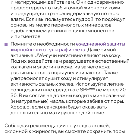
и матирующим действием. Они одновременно
предостерегут от избыточной жирности кожи
и предупредят трансэпидермальную потерю
влаги. Если вы пользуетесь пудрой, то подойдут
основы из мелко перемолотых минералов
с добавлением ухаживающих компонентов
и пигментов.
Помните о необходимости
ежедневной защиты
жирной кожи от ультрафиолета
. Даже зимой
активные UVA-лучи негативно влияют на кожу.
Под их воздействием разрушается естественный
коллаген и эластин в коже, из-за чего кожа
растягивается, а поры увеличиваются. Также
ультрафиолет сушит кожу и стимулирует
активность сальных желез. Используйте легкие
солнцезащитные средства с SPF*** не менее 20-
30. В их состав не должны входить минеральные
(и натуральные) масла, которые забивают поры.
Хорошо, если санскрин будет оказывать
дополнительно матирующее действие.
Соблюдая рекомендации по уходу за кожей,
склонной к жирности, вы сможете сохранить поры