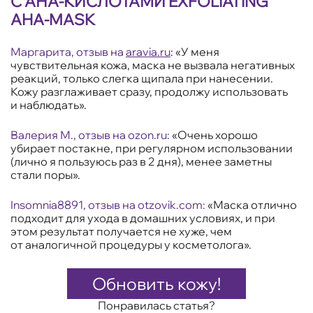
С АНА-КИСЛОТАМИ EXFOLIATING
AHA-MASK
Маргарита, отзыв на
aravia.ru
: «У меня
чувствительная кожа, маска не вызвала негативных
реакций, только слегка щипала при нанесении.
Кожу разглаживает сразу, продолжу использовать
и наблюдать».
Валерия М., отзыв на ozon.ru:
«Очень хорошо
убирает постакне, при регулярном использовании
(лично я пользуюсь раз в 2 дня), менее заметны
стали поры».
Insomnia8891
, отзыв на otzovik.com:
«Маска отлично
подходит для ухода в домашних условиях, и при
этом результат получается не хуже, чем
от аналогичной процедуры у косметолога».
Обновить кожу!
Понравилась статья?