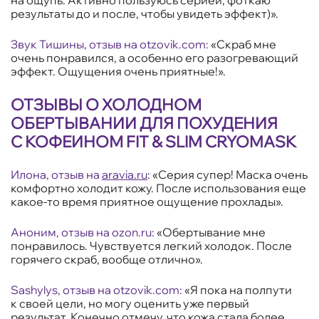
на ощупь. Активно пользуюсь серией, фоткаю
результаты до и после, чтобы увидеть эффект)».
Звук Тишины, отзыв на otzovik.com:
«Скраб мне
очень понравился, а особенно его разогревающий
эффект. Ощущения очень приятные!».
ОТЗЫВЫ О ХОЛОДНОМ
ОБЕРТЫВАНИИ ДЛЯ ПОХУДЕНИЯ
С КОФЕИНОМ FIT & SLIM CRYOMASK
Илона, отзыв на
aravia.ru
: «Серия супер! Маска очень
комфортно холодит кожу. После использования еще
какое-то время приятное ощущение прохлады».
Аноним, отзыв на ozon.ru:
«Обертывание мне
понравилось. Чувствуется легкий холодок. После
горячего скраб, вообще отлично».
Sashylys, отзыв на otzovik.com:
«Я пока на полпути
к своей цели, но могу оценить уже первый
результат. Конечно отмечу, что кожа стала более