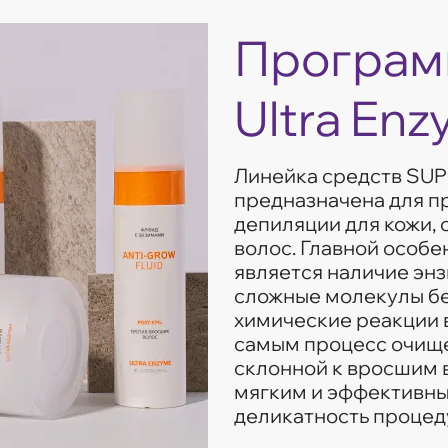
Програм
Ultra En
Линейка средств SUP
предназначена для п
депиляции для кожи, 
волос. Главной особ
является наличие энз
сложные молекулы б
химические реакции в
самым процесс очищен
склонной к вросшим 
мягким и эффективны
деликатность процед