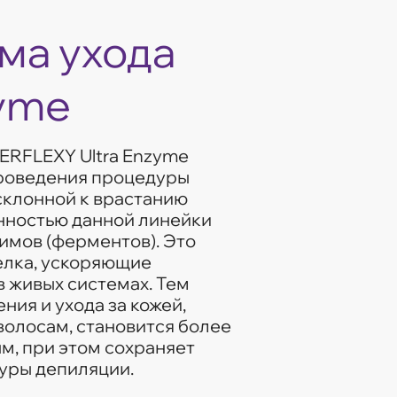
ма ухода
zyme
ERFLEXY Ultra Enzyme
роведения процедуры
склонной к врастанию
енностью данной линейки
имов (ферментов). Это
елка, ускоряющие
 живых системах. Тем
ия и ухода за кожей,
волосам, становится более
м, при этом сохраняет
уры депиляции.