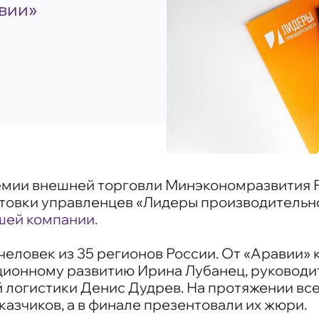
вии»
демии внешней торговли Минэкономразвития 
товки управленцев «Лидеры производительн
шей компании.
человек из 35 регионов России. От «Аравии»
ционному развитию Ирина Лубанец, руководи
 логистики Денис Дудрев. На протяжении вс
азчиков, а в финале презентовали их жюри.