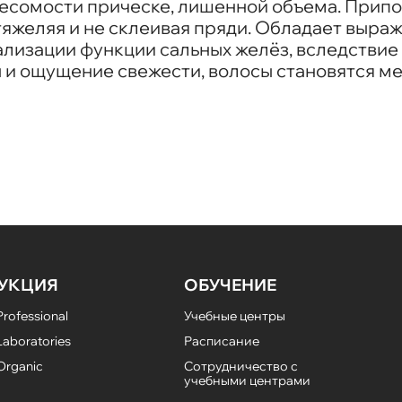
весомости прическе, лишенной объема. Припо
 утяжеляя и не склеивая пряди. Обладает вы
изации функции сальных желёз, вследствие 
 и ощущение свежести, волосы становятся м
УКЦИЯ
ОБУЧЕНИЕ
rofessional
Учебные центры
aboratories
Расписание
Organic
Сотрудничество с
учебными центрами