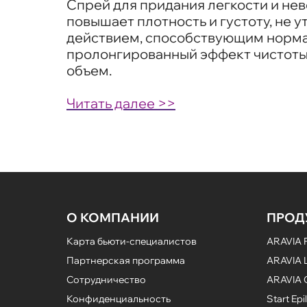
Спрей для придания легкости и не
повышает плотность и густоту, не
действием, способствующим нормал
пролонгированный эффект чистоты
объем.
Читать далее >>
О КОМПАНИИ
ПРОД
Карта бьюти-специалистов
ARAVIA P
Партнерская программа
ARAVIA L
Сотрудничество
ARAVIA 
Конфиденциальность
Start Epil