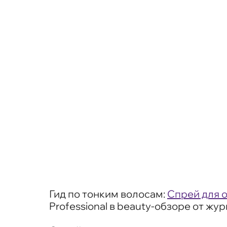
Гид по тонким волосам:
Спрей для о
Professional в beauty-обзоре от жу