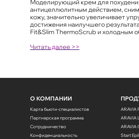
Моделирующий крем для похудения
антицеллюлитным действием, снима
кожу, значительно увеличивает упр
достижения наилучшего результата
Fit&Slim ThermoScrub и холодным о
Читать далее >>
О КОМПАНИИ
ПРОД
Карта бьюти-специалистов
ARAVIA P
Партнерская программа
ARAVIA L
Сотрудничество
ARAVIA 
Конфиденциальность
Start Epil