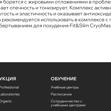
 борется с жировыми отложениями в пробле
ет отечность и тонизирует. Комплекс активн
угость и эластичность и оказывает антиоксид
 рекомендуется использовать в комплексе с 
бертыванием для похудения Fit&Slim CryoMas
УКЦИЯ
ОБУЧЕНИЕ
rofessional
Учебные центры
aboratories
Расписание
Organic
Сотрудничество с
учебными центрами