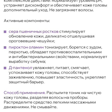
комплексное действие: нормализует уровень pH,
устраняет дискомфорт и обеспечивает коже головы
дополнительный уход. Не загрязняет волосы.
Активные компоненты:
сера пшеничных ростков
стимулирует
обновление кожи, деликатно отшелушивая
ороговевшие чешуйки;
пироктон оламин
тонизирует, борется с зудом,
перхотью, обладает противовоспалительными
и антибактериальными свойствами, нормализует
выработку себума;
Д-пантенол
увлажняет, питает, смягчает,
успокаивает кожу головы, способствует
заживлению, повышает эластичность, укрепляет
защитный барьер.
Способ применения.
Распылите тоник на чистую
кожу головы, разделяя волосы на проборы.
Распределите средство легкими массажными
движениями. Не смывайте.