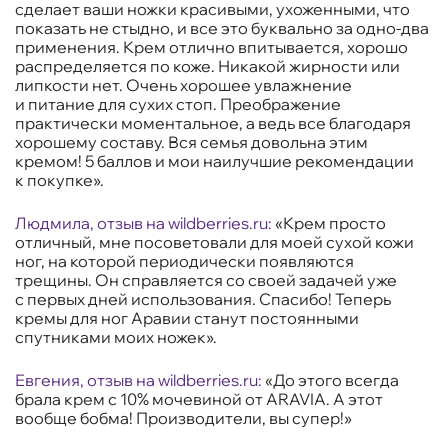
сделает ваши ножки красивыми, ухоженными, что
показать не стыдно, и все это буквально за одно-два
применения. Крем отлично впитывается, хорошо
распределяется по коже. Никакой жирности или
липкости нет. Очень хорошее увлажнение
и питание для сухих стоп. Преображение
практически моментальное, а ведь все благодаря
хорошему составу. Вся семья довольна этим
кремом! 5 баллов и мои наилучшие рекомендации
к покупке».
Людмила, отзыв на wildberries.ru:
«Крем просто
отличный, мне посоветовали для моей сухой кожи
ног, на которой периодически появляются
трещины. Он справляется со своей задачей уже
с первых дней использования. Спасибо! Теперь
кремы для ног Аравии станут постоянными
спутниками моих ножек».
Евгения, отзыв на
wildberries.ru
:
«До этого всегда
брала крем с 10% мочевиной от ARAVIA. А этот
вообще бобма! Производители, вы супер!»