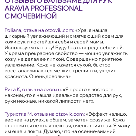
ОТЗЫВЫ О БАЛЬЗАМЕ ДЛЯ РУК
ARAVIA PROFESSIONAL
С МОЧЕВИНОЙ
Polliana, отзыв на
otzovik.com
:
«Ура, я нашла
шикарный увлажняющий и смягчающий крем для
кожи рук и локтей для себя и своей мамы.
Используем на пару! Буду брать впредь себе и ей.
У крема прекрасное свойство — мощно увлажнять
кожу, не делая ее липкой. Совершенно приятное
увлажнение. Кожа не кажется сухой, быстро
восстанавливаются мелкие трещинки, уходит
краснота. Очень довольна».
Рита К, отзыв на
ozon
.
ru
:
«Я просто в восторге,
наконец-то я нашла идеальное средство для рук,
руки нежные, никакой липкости нет».
Туристка М, отзыв на
otzovik.
com
:
«Эффект налицо,
вернее на руках, в общем, заметен сразу же. Кожа
становится нежная-нежная, очень приятная. Я мажу
им еще и локти. Думаю, что на осенне-зимний