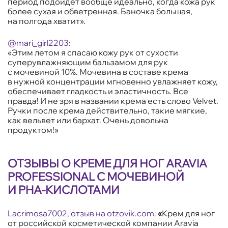
период подойдет вообще идеально, когда кожа рук
более сухая и обветренная. Баночка большая,
на полгода хватит».
@
mari_
girl2203
:
«Этим летом я спасаю кожу рук от сухости
суперувлажняющим бальзамом для рук
с мочевиной 10%. Мочевина в составе крема
в нужной концентрации мгновенно увлажняет кожу,
обеспечивает гладкость и эластичность. Все
правда! И не зря в названии крема есть слово Velvet.
Ручки после крема действительно, такие мягкие,
как вельвет или бархат. Очень довольна
продуктом!»
ОТЗЫВЫ О КРЕМЕ ДЛЯ НОГ ARAVIA
PROFESSIONAL С МОЧЕВИНОЙ
И PHA-КИСЛОТАМИ
Lacrimosa7002, отзыв на
otzovik.com
:
«
Крем для ног
от российской косметической компании Aravia