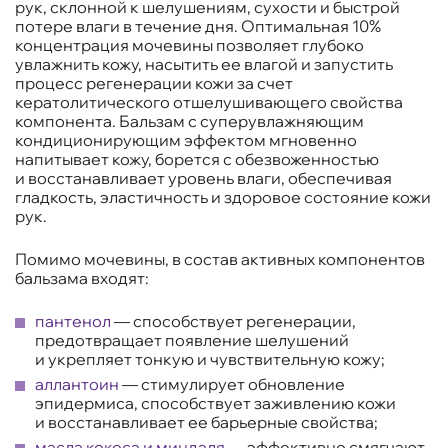
рук, склонной к шелушениям, сухости и быстрой
потере влаги в течение дня. Оптимальная 10%
концентрация мочевины позволяет глубоко
увлажнить кожу, насытить ее влагой и запустить
процесс регенерации кожи за счет
кератолитического отшелушивающего свойства
компонента. Бальзам с суперувлажняющим
кондиционирующим эффектом мгновенно
напитывает кожу, борется с обезвоженностью
и восстанавливает уровень влаги, обеспечивая
гладкость, эластичность и здоровое состояние кожи
рук.
Помимо мочевины, в состав активных компонентов
бальзама входят:
пантенол
— способствует регенерации,
предотвращает появление шелушений
и укрепляет тонкую и чувствительную кожу;
аллантоин
— стимулирует обновление
эпидермиса, способствует заживлению кожи
и восстанавливает ее барьерные свойства;
масла кокоса
и миндаля
— эффективно смягчают