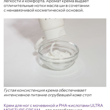
легкости и комфорта. Аромат крема выдает
отличительные нотки масла ши в сочетании
с ненавязчивой косметической основой.
Густая консистенция крема обеспечивает
интенсивное питание огрубевшей коже стоп
Крем для ног с мочевиной и PHA-кислотами ULTRA
MOISTURE CREAM
—
это разработанная