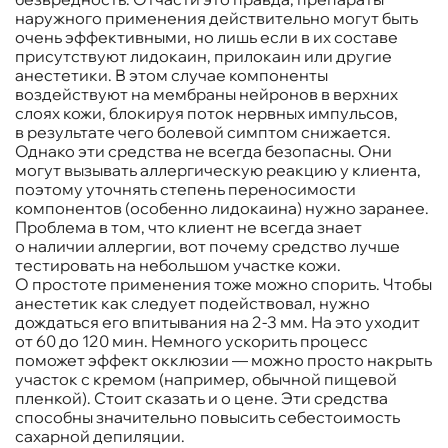
наружного применения действительно могут быть
очень эффективными, но лишь если в их составе
присутствуют лидокаин, прилокаин или другие
анестетики. В этом случае компоненты
воздействуют на мембраны нейронов в верхних
слоях кожи, блокируя поток нервных импульсов,
в результате чего болевой симптом снижается.
Однако эти средства не всегда безопасны. Они
могут вызывать аллергическую реакцию у клиента,
поэтому уточнять степень переносимости
компонентов (особенно лидокаина) нужно заранее.
Проблема в том, что клиент не всегда знает
о наличии аллергии, вот почему средство лучше
тестировать на небольшом участке кожи.
О простоте применения тоже можно спорить. Чтобы
анестетик как следует подействовал, нужно
дождаться его впитывания на 2-3 мм. На это уходит
от 60 до 120 мин. Немного ускорить процесс
поможет эффект окклюзии — можно просто накрыть
участок с кремом (например, обычной пищевой
пленкой). Стоит сказать и о цене. Эти средства
способны значительно повысить себестоимость
сахарной депиляции.