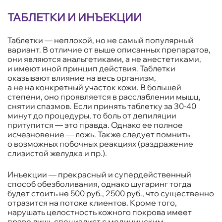
ТАБЛЕТКИ И ИНЪЕКЦИИ
Таблетки — неплохой, но не самый популярный
вариант. В отличие от выше описанных препаратов,
они являются анальгетиками, а не анестетиками,
и имеют иной принцип действия. Таблетки
оказывают влияние на весь организм,
а не на конкретный участок кожи. В большей
степени, оно проявляется в расслаблении мышц,
снятии спазмов. Если принять таблетку за 30-40
минут до процедуры, то боль от депиляции
притупится — это правда. Однако ее полное
исчезновение — ложь. Также следует помнить
о возможных побочных реакциях (раздражение
слизистой желудка и пр.).
Инъекции — прекрасный и супердейственный
способ обезболивания, однако шугаринг тогда
будет стоить не 500 руб., 2500 руб., что существенно
отразится на потоке клиентов. Кроме того,
нарушать целостность кожного покрова имеет
право лишь специалист с медицинским