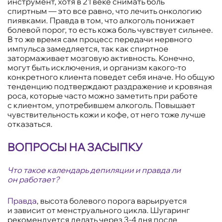
инструмент, хотя в 21 веке снимать боль
спиртным — это все равно, что лечить онкологию
пиявками. Правда в том, что алкоголь понижает
болевой порог, то есть кожа боль чувствует сильнее.
В то же время сам процесс передачи нервного
импульса замедляется, так как спиртное
затормаживает мозговую активность. Конечно,
могут быть исключения, и организм какого-то
конкретного клиента поведет себя иначе. Но общую
тенденцию подтверждают раздражение и кровяная
роса, которые часто можно заметить при работе
с клиентом, употребившем алкоголь. Повышает
чувствительность кожи и кофе, от него тоже лучше
отказаться.
ВОПРОСЫ НА ЗАСЫПКУ
Что такое календарь депиляции и правда ли
он работает?
Правда
, высота болевого порога варьируется
и зависит от менструального цикла. Шугаринг
рекомендуется делать через 3-4 дня после