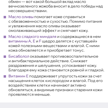
обмен — вот какой большой вклад масло
вечнозеленого жожоба вносит в дело победы над
несовершенствами.
Масло оливы
помогает коже справиться
с обезвоженностью и сухостью. Помимо питания
и увлажнения масло оливы оказывает
омолаживающий эффект и смягчает кожу.
Масло сладкого миндаля
и содержащиеся в нем
витамины А, Е
и
F
щедро делятся с «уставшей»
кожей полезными веществами и влагой. С ними
кожа обновляется и приобретает тонус.
Бисаболол
оказывает противовоспалительное
и антибактериальное действие. Снижает
раздражения и шелушения, успокаивает кожу.
Благодаря ему кожа становится ровной и гладкой.
Витамин Е
поддерживает упругость кожи за счет
насыщения клеток кислородом и влагой. Под его
воздействием клетки начинают активно
обновляться, а видимые признаки старения кожи
проявляются меньше.