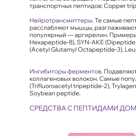
транспортных пептидов: Copper tripe
Нейротрансмиттеры
. Те самые пе
расслабляют мышцы, разглаживают 
популярный — аргирелин. Примеры п
Hexapeptide-8), SYN-AKE (Dipeptide 
(Acetyl Glutamyl Octapeptide-3), Leu
Ингибиторы ферментов
. Подавляю
коллагеновых волокон. Самые попу
(Trifluoroacetyl tripeptide-2), Trylag
Soybean peptide.
СРЕДСТВА С ПЕПТИДАМИ ДОМ