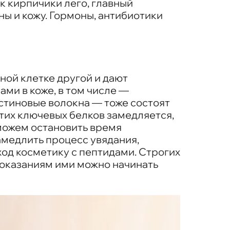
к кирпичики лего, главный
ы и кожу. Гормоны, антибиотики
ой клетке другой и дают
ми в коже, в том числе —
стиновые волокна — тоже состоят
тих ключевых белков замедляется,
 можем остановить время
амедлить процесс увядания,
ход косметику с пептидами. Строгих
показаниям ими можно начинать