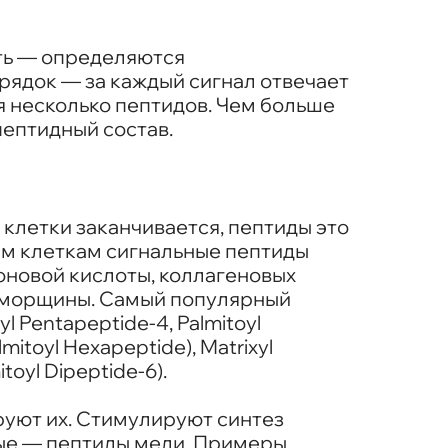
сть — определяются
рядок — за каждый сигнал отвечает
я несколько пептидов. Чем больше
пептидный состав.
клетки заканчивается, пептиды это
ым клеткам сигнальные пептиды
оновой кислоты, коллагеновых
т морщины. Самый популярный
 Pentapeptide-4, Palmitoyl
lmitoyl Hexapeptide), Matrixyl
itoyl Dipeptide-6).
руют их. Стимулируют синтез
ые — пептиды меди. Примеры