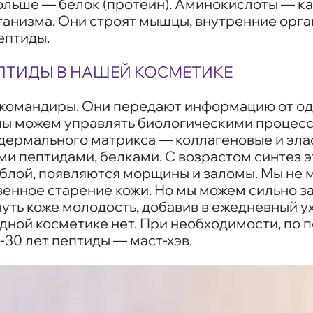
больше — белок (протеин). Аминокислоты — ка
анизма. Они строят мышцы, внутренние орган
ептиды.
ПТИДЫ В НАШЕЙ КОСМЕТИКЕ
командиры. Они передают информацию от одн
ы можем управлять биологическими процесса
дермального матрикса — коллагеновые и эла
и пептидами, белками. С возрастом синтез э
ряблой, появляются морщины и заломы. Мы не
венное старение кожи. Но мы можем сильно з
уть коже молодость, добавив в ежедневный у
ной косметике нет. При необходимости, по 
8-30 лет пептиды — маст-хэв.