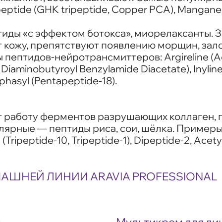
ptide (GHK tripeptide, Copper PCA), Manganese
птиды «с эффектом ботокса», миорелаксанты
кожу, препятствуют появлению морщин, зало
ептидов-нейротрансмиттеров: Argireline (Ace
Diaminobutyroyl Benzylamide Diacetate), Inylin
phasyl (Pentapeptide-18).
т работу ферментов разрушающих коллаген,
лярные — пептиды риса, сои, шёлка. Примеры 
en (Tripeptide-10, Tripeptide-1), Dipeptide-2, Ace
АШНЕЙ ЛИНИИ ARAVIA PROFESSIONAL
Мультикрем для ли