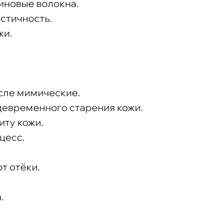
иновые волокна.
стичность.
жи.
сле мимические.
девременного старения кожи.
ту кожи.
цесс.
т отёки.
.