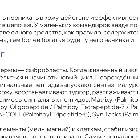
ть проникать в кожу, действие и эффективно
в цепочке. У маленьких командиров везде по
аве одного средства, как правило, содержитс
а, тем более богатая будет у него начинка и 
КЕ
дермы — фибробласты. Когда жизненный цикл 
делиться и начинать новый цикл. Повреждённ
Сигнальные пептиды запускают синтез гиалур
 кожу, восстанавливают тургор, разглаживаю
меры сигнальных пептидов: Matrixyl (Palmitoyl
toyl Oligopeptide / Palmitoyl Tetrapeptide-7 / Pa
N-COLL (Palmitoyl Tripeptide-5), Syn Tacks (Palm
лементы (медь, магний) к клеткам, стабилизи
аживляют, восстанавливают. Самые популярн