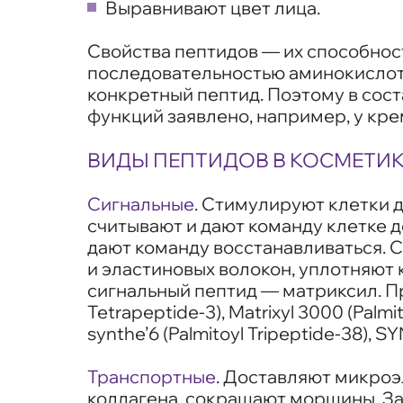
Выравнивают цвет лица.
Свойства пептидов — их способнос
последовательностью аминокислот 
конкретный пептид. Поэтому в сост
функций заявлено, например, у крем
ВИДЫ ПЕПТИДОВ В КОСМЕТИ
Сигнальные
. Стимулируют клетки 
считывают и дают команду клетке 
дают команду восстанавливаться. 
и эластиновых волокон, уплотняют
сигнальный пептид — матриксил. При
Tetrapeptide-3), Matrixyl 3000 (Palmi
synthe’6 (Palmitoyl Tripeptide-38), SY
Транспортные
. Доставляют микроэ
коллагена, сокращают морщины. З