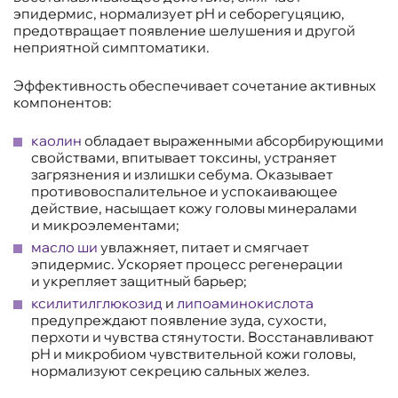
эпидермис, нормализует pH и себорегуцяцию,
предотвращает появление шелушения и другой
неприятной симптоматики.
Эффективность обеспечивает сочетание активных
компонентов:
каолин
обладает выраженными абсорбирующими
свойствами, впитывает токсины, устраняет
загрязнения и излишки себума. Оказывает
противовоспалительное и успокаивающее
действие, насыщает кожу головы минералами
и микроэлементами;
масло ши
увлажняет, питает и смягчает
эпидермис. Ускоряет процесс регенерации
и укрепляет защитный барьер;
ксилитилглюкозид
и
липоаминокислота
предупреждают появление зуда, сухости,
перхоти и чувства стянутости. Восстанавливают
pH и микробиом чувствительной кожи головы,
нормализуют секрецию сальных желез.