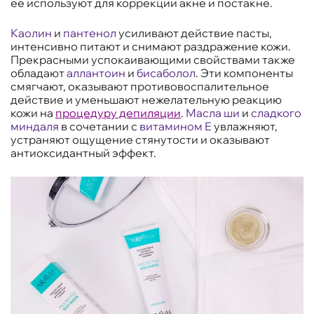
её используют для коррекции акне и постакне.
Каолин
и
пантенол
усиливают действие пасты,
интенсивно питают и снимают раздражение кожи.
Прекрасными успокаивающими свойствами также
обладают
аллантоин
и
бисаболол
. Эти компоненты
смягчают, оказывают противовоспалительное
действие и уменьшают нежелательную реакцию
кожи на
процедуру депиляции
.
Масла ши
и
сладкого
миндаля
в сочетании с
витамином
E
увлажняют,
устраняют ощущение стянутости и оказывают
антиоксидантный эффект.