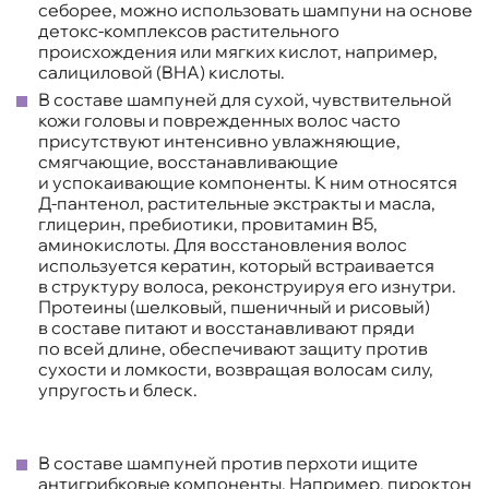
себорее, можно использовать шампуни на основе
детокс-комплексов растительного
происхождения или мягких кислот, например,
салициловой (BHA) кислоты.
В составе шампуней для сухой, чувствительной
кожи головы и поврежденных волос часто
присутствуют интенсивно увлажняющие,
смягчающие, восстанавливающие
и успокаивающие компоненты. К ним относятся
Д-пантенол, растительные экстракты и масла,
глицерин, пребиотики, провитамин В5,
аминокислоты. Для восстановления волос
используется кератин, который встраивается
в структуру волоса, реконструируя его изнутри.
Протеины (шелковый, пшеничный и рисовый)
в составе питают и восстанавливают пряди
по всей длине, обеспечивают защиту против
сухости и ломкости, возвращая волосам силу,
упругость и блеск.
В составе шампуней против перхоти ищите
антигрибковые компоненты. Например, пироктон