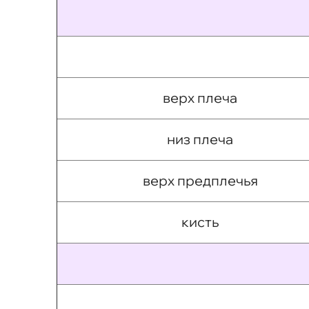
верх плеча
низ плеча
верх предплечья
кисть