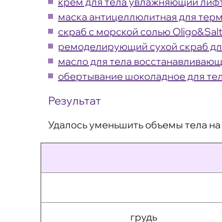
крем для тела увлажняющий лифти
маска антицеллюлитная для терм
скраб с морской солью Oligo&Sal
ремоделирующий сухой скраб дл
масло для тела восстанавливающ
обертывание шоколадное для тела
Результат
Удалось уменьшить объемы тела на 
грудь