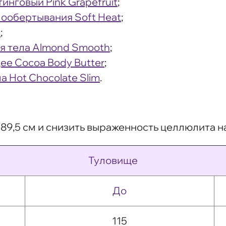
нговый Pink Grapefruit
;
ообертывания Soft Heat
;
t
;
я тела Almond Smooth
;
ее Cocoa Body Butter
;
 Hot Chocolate Slim
.
89,5 см и снизить выраженность целлюлита на
Туловище
До
115