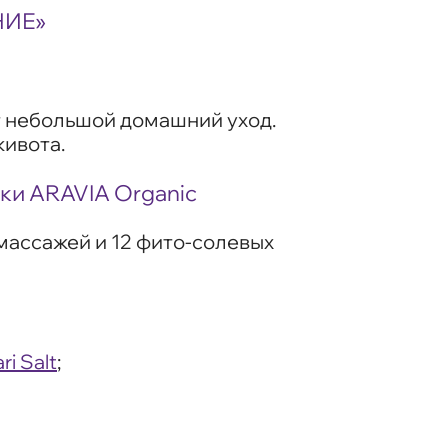
НИЕ»
т небольшой домашний уход.
живота.
ки ARAVIA Organic
массажей и 12 фито-солевых
i Salt
;