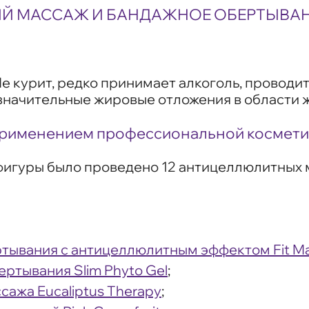
ЫЙ МАССАЖ И БАНДАЖНОЕ ОБЕРТЫВА
Не курит, редко принимает алкоголь, проводи
 значительные жировые отложения в области 
применением профессиональной космети
фигуры было проведено 12 антицеллюлитных 
тывания с антицеллюлитным эффектом Fit Mar
ртывания Slim Phyto Gel
;
ажа Eucaliptus Therapy
;