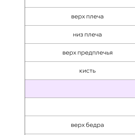
верх плеча
низ плеча
верх предплечья
кисть
верх бедра