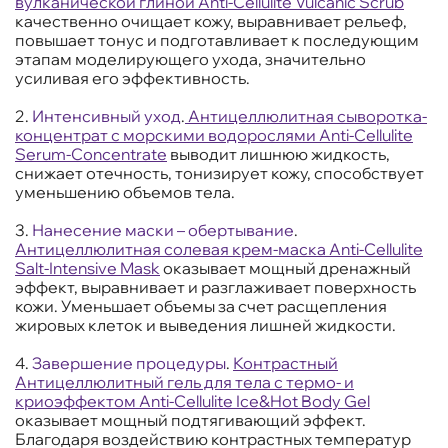
вулканической глиной Anti-Cellulite Vulcanic Scrub
качественно очищает кожу, выравнивает рельеф,
повышает тонус и подготавливает к последующим
этапам моделирующего ухода, значительно
усиливая его эффективность.
2.
Интенсивный уход
.
Антицеллюлитная сыворотка-
концентрат с морскими водорослями Anti-Cellulite
Serum-Concentrate
выводит лишнюю жидкость,
снижает отечность, тонизирует кожу, способствует
уменьшению объемов тела.
3.
Нанесение маски – обертывание
.
Антицеллюлитная солевая крем-маска Anti-Cellulite
Salt-Intensive Mask
оказывает мощный дренажный
эффект, выравнивает и разглаживает поверхность
кожи. Уменьшает объемы за счет расщепления
жировых клеток и выведения лишней жидкости.
4.
Завершение процедуры
.
Контрастный
Антицеллюлитный гель для тела с термо- и
криоэффектом Anti-Cellulite Ice&Hot Body Gel
оказывает мощный подтягивающий эффект.
Благодаря воздействию контрастных температур