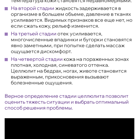
температура кожи становятся неравномерными.
На второй стадии
жидкость задерживается в
организме в большем объеме, давление в тканях
усиливается. Видимых признаков все еще нет, но
если сжать кожу, рельеф изменится.
На третьей стадии
отек усиливается,
многочисленные впадинки и бугорки становятся
явно заметными, при попытке сделать массаж
ощущается дискомфорт.
На четвертой стадии
кожа на пораженных зонах
плотная, холодная, синеватого оттенка.
Целлюлит на бедрах, ногах, животе становится
выраженным, прикосновения вызывают
болезненные ощущения.
Верное определение стадии целлюлита позволит
оценить тяжесть ситуации и выбрать оптимальный
способ решения проблемы.