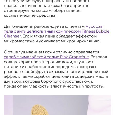
то все усилия будут напрасны. И наоборот –
правильно очищенная кожа благоприятно
отреагирует на массаж, обертывания,
косметические средства.
Для очищения рекомендуйте клиентам
мусс для
тела с антицеллюлитным комплексом Fitness Bubble
Cleanser
. Его мягкая пена обладает эффектом
микромассажа и усиливает микроциркуляцию.
С отшелушиванием кожи отлично справляется
скраб с гималайской солью Pink Grapefruit
. Розовая
соль ускоряет регенерацию кожи, улучшает
питание и снабжение кислородом, а экстракт
розового грейпфрута оказывает антицеллюлитный
эффект. Также скраб от целлюлита содержит масла
ши и сои, которые борются с сухостью кожи,
придают ей гладкость, эластичность и упругость.