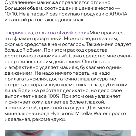
С удалением макияжа справляется отлично.
Большой объем, соотношение цена-качество —
10/10. Не в первый раз покупаю продукцию ARAVIA
и каждый раз остаюсь довольна».
Тверичанка, отзыв на
otzovik.com
:
«Мне нравится,
что флакон прозрачный. Можно следить за тем,
сколько средства в нем осталось. Также меня радует
большой объем. При этом расход средства
достаточно экономичный. Само средство мне очень
понравилось своим действием. Оно быстро
и эффективно удаляет макияж, буквально одним
движением. Не надо ничего тереть, не надо
прилагать усилия, достаточно лишь аккуратно
стереть декоративную косметику с глаз, губ и кожи
лица. Водичка работает деликатно, но дело свое
выполняет на все 100%. При этом она увлажняет
и смягчает кожу, делает ее более гладкой,
шелковистой, приятной на ощупь. Для меня
мицеллярная вода Hyaluronic Micellar Water просто
идеальная, рекомендую».