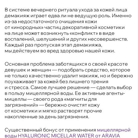
В системе вечернего ритуала ухода за кожей лица
демакияж играет едва ли не ведущую роль. Именно
из-за недостаточного очищения кожи
от «инородных» частиц декоративной косметики
на лице может возникнуть «конфликт» в виде
воспалений, шелушений и других несовершенств.
Каждый раз пропуская этап демакияжа,
мы действуем во вред здоровью нашей кожи.
Основная проблема заботящихся о своей красоте
девушек и женщин — подобрать средство, которое
не только качественно удалит макияж, но и бережно
поухаживает за кожей без лишнего трения
и стресса. Самое лучшее решение — сделать выбор
в пользу мицеллярной воды. Ее активные агенты-
мицеллы — своего рода «магниты для
загрязнений» — бережно очистят кожу
от косметики и мягко растворят прочие
накопленные за день загрязнения.
Существенный бонус от применения
мицеллярной
воды HYALURONIC MICELLAR WATER от ARAVIA