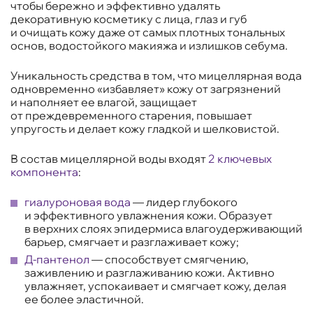
чтобы бережно и эффективно удалять
декоративную косметику с лица, глаз и губ
и очищать кожу даже от самых плотных тональных
основ, водостойкого макияжа и излишков себума.
Уникальность средства в том, что мицеллярная вода
одновременно «избавляет» кожу от загрязнений
и наполняет ее влагой, защищает
от преждевременного старения, повышает
упругость и делает кожу гладкой и шелковистой.
В состав мицеллярной воды входят
2 ключевых
компонента
:
гиалуроновая вода
— лидер глубокого
и эффективного увлажнения кожи. Образует
в верхних слоях эпидермиса влагоудерживающий
барьер, смягчает и разглаживает кожу;
Д-пантенол
— способствует смягчению,
заживлению и разглаживанию кожи. Активно
увлажняет, успокаивает и смягчает кожу, делая
ее более эластичной.