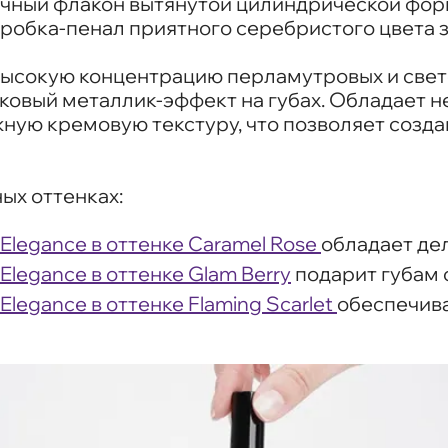
ный флакон вытянутой цилиндрической форм
оробка-пенал приятного серебристого цвета
 высокую концентрацию перламутровых и све
лаковый металлик-эффект на губах. Обладае
ную кремовую текстуру, что позволяет созд
ых оттенках:
 Elegance в оттенке Caramel Rose
обладает де
Elegance в оттенке Glam Berry
подарит губам 
Elegance в оттенке Flaming Scarlet
обеспечив