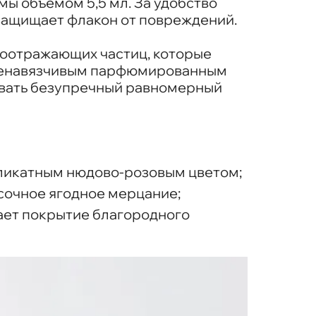
ы объемом 5,5 мл. За удобство
 защищает флакон от повреждений.
тоотражающих частиц, которые
т ненавязчивым парфюмированным
авать безупречный равномерный
ликатным нюдово-розовым цветом;
сочное ягодное мерцание;
ает покрытие благородного